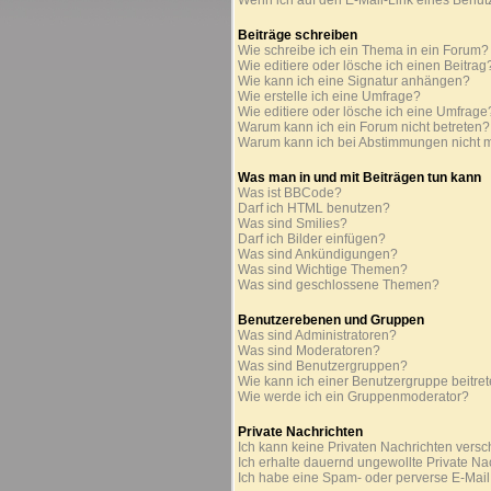
Wenn ich auf den E-Mail-Link eines Benutz
Beiträge schreiben
Wie schreibe ich ein Thema in ein Forum?
Wie editiere oder lösche ich einen Beitrag
Wie kann ich eine Signatur anhängen?
Wie erstelle ich eine Umfrage?
Wie editiere oder lösche ich eine Umfrage
Warum kann ich ein Forum nicht betreten?
Warum kann ich bei Abstimmungen nicht 
Was man in und mit Beiträgen tun kann
Was ist BBCode?
Darf ich HTML benutzen?
Was sind Smilies?
Darf ich Bilder einfügen?
Was sind Ankündigungen?
Was sind Wichtige Themen?
Was sind geschlossene Themen?
Benutzerebenen und Gruppen
Was sind Administratoren?
Was sind Moderatoren?
Was sind Benutzergruppen?
Wie kann ich einer Benutzergruppe beitre
Wie werde ich ein Gruppenmoderator?
Private Nachrichten
Ich kann keine Privaten Nachrichten versc
Ich erhalte dauernd ungewollte Private Na
Ich habe eine Spam- oder perverse E-Mai