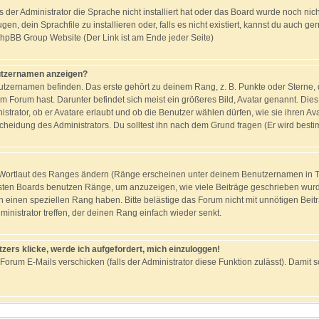
s der Administrator die Sprache nicht installiert hat oder das Board wurde noch nic
n, dein Sprachfile zu installieren oder, falls es nicht existiert, kannst du auch g
 phpBB Group Website (Der Link ist am Ende jeder Seite)
nutzernamen anzeigen?
tzernamen befinden. Das erste gehört zu deinem Rang, z. B. Punkte oder Sterne, d
m Forum hast. Darunter befindet sich meist ein größeres Bild, Avatar genannt. Dies
strator, ob er Avatare erlaubt und ob die Benutzer wählen dürfen, wie sie ihren 
scheidung des Administrators. Du solltest ihn nach dem Grund fragen (Er wird best
n Wortlaut des Ranges ändern (Ränge erscheinen unter deinem Benutzernamen in 
isten Boards benutzen Ränge, um anzuzeigen, wie viele Beiträge geschrieben wurd
n einen speziellen Rang haben. Bitte belästige das Forum nicht mit unnötigen Bei
ministrator treffen, der deinen Rang einfach wieder senkt.
zers klicke, werde ich aufgefordert, mich einzuloggen!
 Forum E-Mails verschicken (falls der Administrator diese Funktion zulässt). Dami