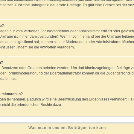
ge setzen, 0 ist eine unbegrenzt dauernde Umfrage. Es gibt eine Grenze bei der Anz
ge?
gen nur vom Verfasser, Forumsmoderator oder Administrator editiert oder gelösc
e Umfrage ist immer damit verbunden). Wenn noch niemand bei der Umfrage teilg
 jemand mit gestimmt hat, können sie nur Moderatoren oder Administratoren löschen 
nflussen, indem sie die Antworten verändern.
n?
enutzern oder Gruppen betreten werden. Um dort hineinzugelangen, Beiträge zu 
r der Forumsmoderator und der Boardadministrator können dir die Zugangsrechte da
dafür hast.
t mitmachen?
gen teilnehmen. Dadurch wird eine Beeinflussung des Ergebnisses verhindert. Falls
h nicht die erforderlichen Rechte dazu.
Was man in und mit Beiträgen tun kann