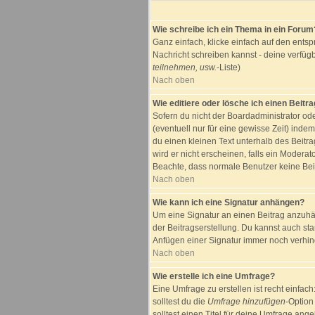
Wie schreibe ich ein Thema in ein Forum
Ganz einfach, klicke einfach auf den entsp
Nachricht schreiben kannst - deine verfüg
teilnehmen, usw.
-Liste)
Nach oben
Wie editiere oder lösche ich einen Beitr
Sofern du nicht der Boardadministrator od
(eventuell nur für eine gewisse Zeit) inde
du einen kleinen Text unterhalb des Beitra
wird er nicht erscheinen, falls ein Moderato
Beachte, dass normale Benutzer keine Bei
Nach oben
Wie kann ich eine Signatur anhängen?
Um eine Signatur an einen Beitrag anzuhäng
der Beitragserstellung. Du kannst auch st
Anfügen einer Signatur immer noch verhind
Nach oben
Wie erstelle ich eine Umfrage?
Eine Umfrage zu erstellen ist recht einfac
solltest du die
Umfrage hinzufügen
-Option
solltest einen Titel für deine Umfrage an