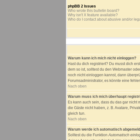
phpBB 2 Issues
Who wrote this bulletin board?
Why isn't X feature available?
Who do I contact about abusive and/or lega
Warum kann ich mich nicht einloggen?
Hast du dich registriert? Du musst dich er
dem so ist, solltest du den Webmaster ode
noch nicht einloggen kannst, dann überprü
Forumsadministrator, es könnte eine fehle
Nach oben
Warum muss ich mich überhaupt registr
Es kann auch sein, dass du das gar nicht m
die Gäste nicht haben, z. B. Avatare, Priva
gleich tun.
Nach oben
Warum werde ich automatisch abgemeld
Solltest du die Funktion
Automatisch einl