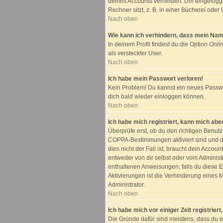
deines Accounts verhindert. Um eingelogg
Rechner sitzt, z. B. in einer Bücherei oder 
Nach oben
Wie kann ich verhindern, dass mein Name 
In deinem Profil findest du die Option
Onli
als versteckter User.
Nach oben
Ich habe mein Passwort verloren!
Kein Problem! Du kannst ein neues Passwor
dich bald wieder einloggen können.
Nach oben
Ich habe mich registriert, kann mich aber
Überprüfe erst, ob du den richtigen Benut
COPPA-Bestimmungen aktiviert sind und d
dies nicht der Fall ist, braucht dein Accou
entweder von dir selbst oder vom Administra
enthaltenen Anweisungen; falls du diese E
Aktivierungen ist die Verhinderung eines 
Administrator.
Nach oben
Ich habe mich vor einiger Zeit registrier
Die Gründe dafür sind meistens, dass du 