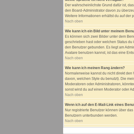
Der wahrscheinlichste Grund dafür ist, das
den Board-Administrator davon zu überzeuge
Weitere Informationen erhältst du auf der
Nach oben
Wie kann ich ein Bild unter meinem Be
Es können sich zwei Bilder unter dem Benu
geschrieben hast oder welchen Status du i
den Benutzer gebunden. Es liegt am Admini
Avatare benutzen kannst, ist das eine Ent
Nach oben
Wie kann ich meinen Rang ändern?
Normalerweise kannst du nicht direkt de
davon, welchen Style du benutzt). Die me
Moderatoren oder Administratoren, könnte
sonst wirst du auf einen Moderator oder Ad
Nach oben
Wenn ich auf den E-Mail-Link eines Benut
Nur registrierte Benutzer können über das
Benutzern unterbunden werden.
Nach oben