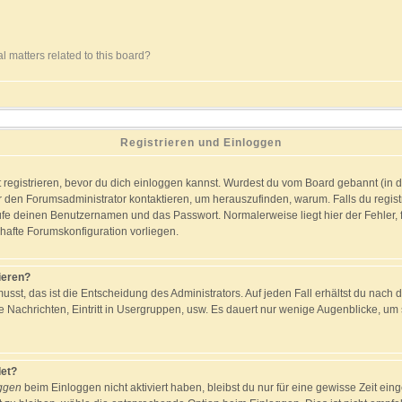
l matters related to this board?
Registrieren und Einloggen
st registrieren, bevor du dich einloggen kannst. Wurdest du vom Board gebannt (in 
r den Forumsadministrator kontaktieren, um herauszufinden, warum. Falls du registr
fe deinen Benutzernamen und das Passwort. Normalerweise liegt hier der Fehler, fa
rhafte Forumskonfiguration vorliegen.
ieren?
usst, das ist die Entscheidung des Administrators. Auf jeden Fall erhältst du nach 
te Nachrichten, Eintritt in Usergruppen, usw. Es dauert nur wenige Augenblicke, um s
et?
oggen
beim Einloggen nicht aktiviert haben, bleibst du nur für eine gewisse Zeit ei