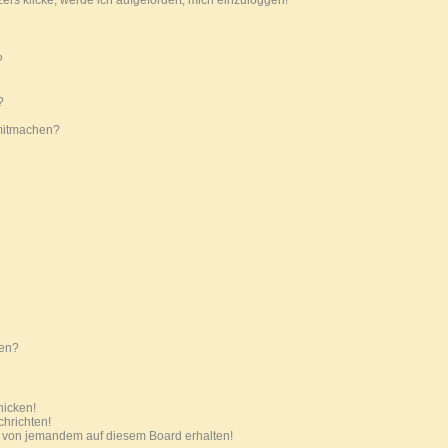
ers klicke, werde ich aufgefordert, mich einzuloggen!
?
?
mitmachen?
ten?
hicken!
chrichten!
l von jemandem auf diesem Board erhalten!