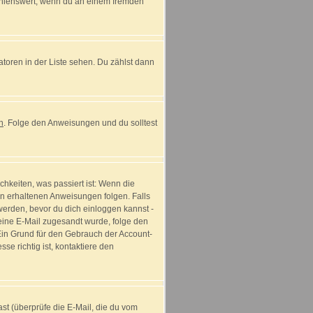
fehlenswert, wenn du an einem fremden
atoren in der Liste sehen. Du zählst dann
n
. Folge den Anweisungen und du solltest
hkeiten, was passiert ist: Wenn die
n erhaltenen Anweisungen folgen. Falls
t werden, bevor du dich einloggen kannst -
r eine E-Mail zugesandt wurde, folge den
 Ein Grund für den Gebrauch der Account-
e richtig ist, kontaktiere den
t (überprüfe die E-Mail, die du vom