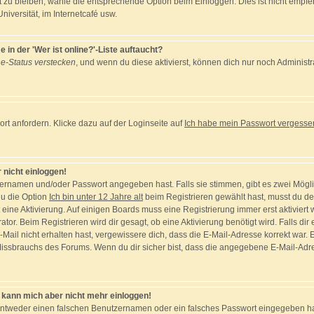
t zu bleiben, wähle die entsprechende Option beim Einloggen. Dies ist nicht emp
Universität, im Internetcafé usw.
in der 'Wer ist online?'-Liste auftaucht?
ne-Status verstecken
, und wenn du diese aktivierst, können dich nur noch Administr
t anfordern. Klicke dazu auf der Loginseite auf
Ich habe mein Passwort vergesse
 nicht einloggen!
zernamen und/oder Passwort angegeben hast. Falls sie stimmen, gibt es zwei Möglic
u die Option
Ich bin unter 12 Jahre alt
beim Registrieren gewählt hast, musst du de
nt eine Aktivierung. Auf einigen Boards muss eine Registrierung immer erst aktivier
tor. Beim Registrieren wird dir gesagt, ob eine Aktivierung benötigt wird. Falls di
-Mail nicht erhalten hast, vergewissere dich, dass die E-Mail-Adresse korrekt war.
Missbrauchs des Forums. Wenn du dir sicher bist, dass die angegebene E-Mail-Adress
t, kann mich aber nicht mehr einloggen!
entweder einen falschen Benutzernamen oder ein falsches Passwort eingegeben has