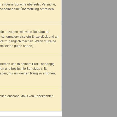
ht in deine Sprache übersetzt. Versuche,
erne selber eine Übersetzung schreiben.
ie anzeigen, wie viele Beiträge du
 ist normalerweise ein Einzelstück und an
Avatar zugänglich machen. Wenn du keine
immt einen guten haben).
Themen und in deinem Profil, abhängig
en und bestimmte Benutzer, z. B.
trägen, nur um deinen Rang zu erhöhen,
t sollen obszöne Mails von unbekannten