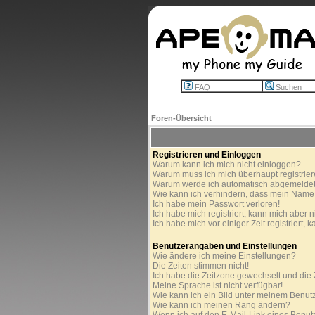
FAQ
Suchen
Foren-Übersicht
Registrieren und Einloggen
Warum kann ich mich nicht einloggen?
Warum muss ich mich überhaupt registrie
Warum werde ich automatisch abgemelde
Wie kann ich verhindern, dass mein Name in
Ich habe mein Passwort verloren!
Ich habe mich registriert, kann mich aber n
Ich habe mich vor einiger Zeit registriert,
Benutzerangaben und Einstellungen
Wie ändere ich meine Einstellungen?
Die Zeiten stimmen nicht!
Ich habe die Zeitzone gewechselt und die Z
Meine Sprache ist nicht verfügbar!
Wie kann ich ein Bild unter meinem Benu
Wie kann ich meinen Rang ändern?