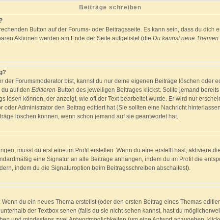
Beiträge schreiben
?
rechenden Button auf der Forums- oder Beitragsseite. Es kann sein, dass du dich er
baren Aktionen werden am Ende der Seite aufgelistet (die
Du kannst neue Themen e
ag?
er der Forumsmoderator bist, kannst du nur deine eigenen Beiträge löschen oder edi
m du auf den
Editieren
-Button des jeweiligen Beitrages klickst. Sollte jemand bereit
gs lesen können, der anzeigt, wie oft der Text bearbeitet wurde. Er wird nur ersch
r oder Administrator den Beitrag editiert hat (Sie sollten eine Nachricht hinterlasse
träge löschen können, wenn schon jemand auf sie geantwortet hat.
en, musst du erst eine im Profil erstellen. Wenn du eine erstellt hast, aktiviere di
andardmäßig eine Signatur an alle Beiträge anhängen, indem du im Profil die ents
ern, indem du die Signaturoption beim Beitragsschreiben abschaltest).
h: Wenn du ein neues Thema erstellst (oder den ersten Beitrag eines Themas editiers
 unterhalb der Textbox sehen (falls du sie nicht sehen kannst, hast du möglicherwei
geben und mindestens zwei Antwortmöglichkeiten (um eine Antwort anzugeben, klick