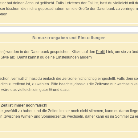
r hat deinen Account gelöscht. Falls Letzteres der Fall ist, hast du vielleicht mit 
er löschen, die nichts gepostet haben, um die Größe der Datenbank zu verringern.
onen.
Benutzerangaben und Einstellungen
 bist) werden in der Datenbank gespeichert. Klicke auf den
Profil
-Link, um sie zu ä
Style ab). Damit kannst du deine Einstellungen ändern
on, vermutlich hast du einfach die Zeitzone nicht richtig eingestellt. Falls dem so 
r dich zutreffend ist, zu wählen. Bitte beachte, dass du die Zeitzone nur wechseln ka
st, wäre das vielleicht ein guter Grund dazu.
 Zeit ist immer noch falsch!
tzone gewählt zu haben und die Zeiten immer noch nicht stimmen, kann es daran lieg
en, zwischen Winter- und Sommerzeit zu wechseln, daher kann es im Sommer zu ei