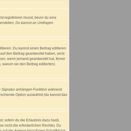
st registrieren musst, bevor du eine
rstellen, Du kannst an Umfragen
tieren. Du kannst einen Beitrag editieren
s auf den Beitrag geantwortet haben, wirst
einen, wenn jemand geantwortet hat, ferner
n, warum sie den Beitrag editierten).
e
Signatur anhängen
-Funktion während
prechende Option auswählst (du kannst das
t, sofern du die Erlaubnis dazu hast),
se nicht die erforderlichen Rechte). Du
e auf die
Antwort hinzufügen
-Schaltfläche.