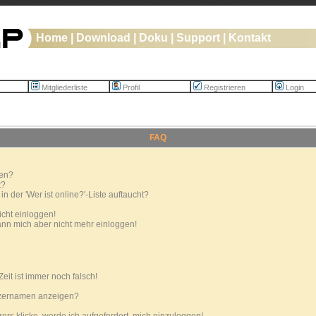
Home
|
Download
|
Doku
|
Support
|
Kontakt
Mitgliederliste
Profil
Registrieren
Login
FAQ
ren?
t?
 der 'Wer ist online?'-Liste auftaucht?
icht einloggen!
 kann mich aber nicht mehr einloggen!
eit ist immer noch falsch!
tzernamen anzeigen?