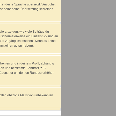
ht in deine Sprache übersetzt. Versuche,
erne selber eine Übersetzung schreiben.
ie anzeigen, wie viele Beiträge du
 ist normalerweise ein Einzelstück und an
Avatar zugänglich machen. Wenn du keine
immt einen guten haben).
Themen und in deinem Profil, abhängig
en und bestimmte Benutzer, z. B.
trägen, nur um deinen Rang zu erhöhen,
t sollen obszöne Mails von unbekannten