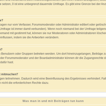
ge setzen, 0 ist eine unbegrenzt dauernde Umfrage. Es gibt eine Grenze bei der Anz
ge?
gen nur vom Verfasser, Forumsmoderator oder Administrator editiert oder gelösc
e Umfrage ist immer damit verbunden). Wenn noch niemand bei der Umfrage teilg
 jemand mit gestimmt hat, können sie nur Moderatoren oder Administratoren löschen 
nflussen, indem sie die Antworten verändern.
n?
enutzern oder Gruppen betreten werden. Um dort hineinzugelangen, Beiträge zu 
r der Forumsmoderator und der Boardadministrator können dir die Zugangsrechte da
dafür hast.
t mitmachen?
gen teilnehmen. Dadurch wird eine Beeinflussung des Ergebnisses verhindert. Falls
h nicht die erforderlichen Rechte dazu.
Was man in und mit Beiträgen tun kann