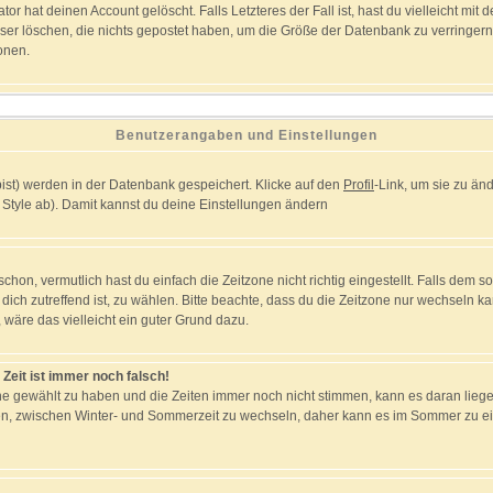
r hat deinen Account gelöscht. Falls Letzteres der Fall ist, hast du vielleicht mit 
er löschen, die nichts gepostet haben, um die Größe der Datenbank zu verringern.
onen.
Benutzerangaben und Einstellungen
 bist) werden in der Datenbank gespeichert. Klicke auf den
Profil
-Link, um sie zu ä
Style ab). Damit kannst du deine Einstellungen ändern
on, vermutlich hast du einfach die Zeitzone nicht richtig eingestellt. Falls dem so 
r dich zutreffend ist, zu wählen. Bitte beachte, dass du die Zeitzone nur wechseln ka
st, wäre das vielleicht ein guter Grund dazu.
 Zeit ist immer noch falsch!
tzone gewählt zu haben und die Zeiten immer noch nicht stimmen, kann es daran lieg
en, zwischen Winter- und Sommerzeit zu wechseln, daher kann es im Sommer zu ei