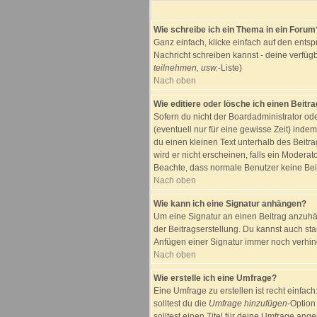
Wie schreibe ich ein Thema in ein Forum
Ganz einfach, klicke einfach auf den entsp
Nachricht schreiben kannst - deine verfüg
teilnehmen, usw.
-Liste)
Nach oben
Wie editiere oder lösche ich einen Beitr
Sofern du nicht der Boardadministrator od
(eventuell nur für eine gewisse Zeit) inde
du einen kleinen Text unterhalb des Beitra
wird er nicht erscheinen, falls ein Moderato
Beachte, dass normale Benutzer keine Bei
Nach oben
Wie kann ich eine Signatur anhängen?
Um eine Signatur an einen Beitrag anzuhäng
der Beitragserstellung. Du kannst auch st
Anfügen einer Signatur immer noch verhind
Nach oben
Wie erstelle ich eine Umfrage?
Eine Umfrage zu erstellen ist recht einfac
solltest du die
Umfrage hinzufügen
-Option
solltest einen Titel für deine Umfrage an