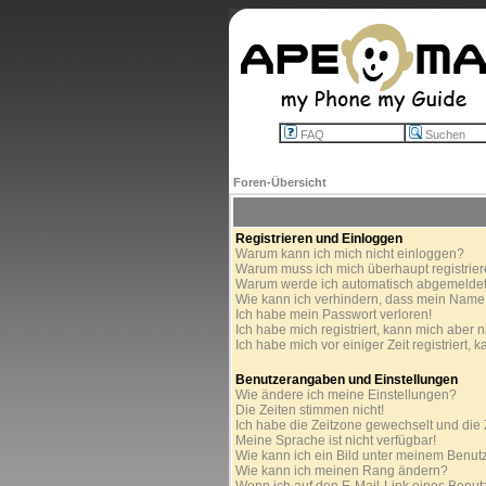
FAQ
Suchen
Foren-Übersicht
Registrieren und Einloggen
Warum kann ich mich nicht einloggen?
Warum muss ich mich überhaupt registrie
Warum werde ich automatisch abgemelde
Wie kann ich verhindern, dass mein Name in
Ich habe mein Passwort verloren!
Ich habe mich registriert, kann mich aber n
Ich habe mich vor einiger Zeit registriert,
Benutzerangaben und Einstellungen
Wie ändere ich meine Einstellungen?
Die Zeiten stimmen nicht!
Ich habe die Zeitzone gewechselt und die Z
Meine Sprache ist nicht verfügbar!
Wie kann ich ein Bild unter meinem Benu
Wie kann ich meinen Rang ändern?