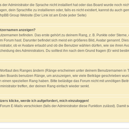
s der Administrator die Sprache nicht installiert hat oder das Board wurde noch nic
n, dein Sprachfile zu installieren oder, falls es nicht existiert, kannst du auch g
 phpBB Group Website (Der Link ist am Ende jeder Seite)
nutzernamen anzeigen?
tzernamen befinden. Das erste gehört zu deinem Rang, z. B. Punkte oder Sterne, d
m Forum hast. Darunter befindet sich meist ein größeres Bild, Avatar genannt. Dies
strator, ob er Avatare erlaubt und ob die Benutzer wählen dürfen, wie sie ihren 
scheidung des Administrators. Du solltest ihn nach dem Grund fragen (Er wird best
n Wortlaut des Ranges ändern (Ränge erscheinen unter deinem Benutzernamen in 
isten Boards benutzen Ränge, um anzuzeigen, wie viele Beiträge geschrieben wurd
n einen speziellen Rang haben. Bitte belästige das Forum nicht mit unnötigen Bei
ministrator treffen, der deinen Rang einfach wieder senkt.
zers klicke, werde ich aufgefordert, mich einzuloggen!
 Forum E-Mails verschicken (falls der Administrator diese Funktion zulässt). Dami