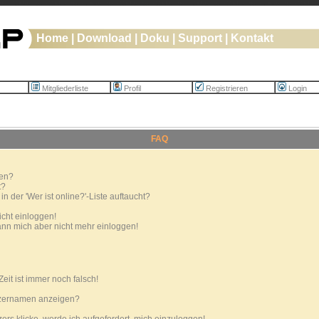
Home
|
Download
|
Doku
|
Support
|
Kontakt
Mitgliederliste
Profil
Registrieren
Login
FAQ
ren?
t?
 der 'Wer ist online?'-Liste auftaucht?
icht einloggen!
 kann mich aber nicht mehr einloggen!
eit ist immer noch falsch!
tzernamen anzeigen?