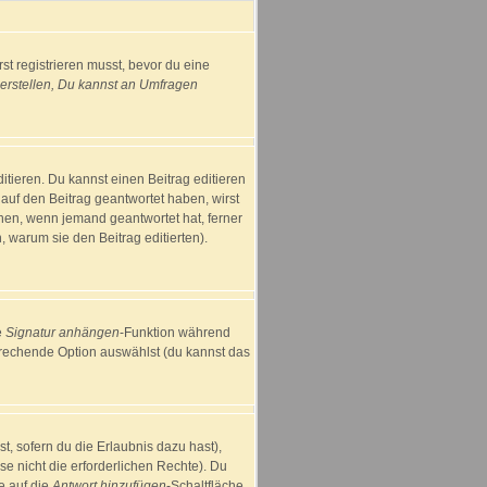
st registrieren musst, bevor du eine
rstellen, Du kannst an Umfragen
tieren. Du kannst einen Beitrag editieren
s auf den Beitrag geantwortet haben, wirst
einen, wenn jemand geantwortet hat, ferner
n, warum sie den Beitrag editierten).
e
Signatur anhängen
-Funktion während
prechende Option auswählst (du kannst das
t, sofern du die Erlaubnis dazu hast),
se nicht die erforderlichen Rechte). Du
e auf die
Antwort hinzufügen
-Schaltfläche.