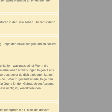
fehlenswert, wenn du an einem fremden
atoren in der Liste sehen. Du zählst dann
n
. Folge den Anweisungen und du solltest
hkeiten, was passiert ist: Wenn die
n erhaltenen Anweisungen folgen. Falls
t werden, bevor du dich einloggen kannst -
r eine E-Mail zugesandt wurde, folge den
 Ein Grund für den Gebrauch der Account-
e richtig ist, kontaktiere den
t (überprüfe die E-Mail, die du vom