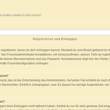
l matters related to this board?
Registrieren und Einloggen
st registrieren, bevor du dich einloggen kannst. Wurdest du vom Board gebannt (in 
r den Forumsadministrator kontaktieren, um herauszufinden, warum. Falls du registr
fe deinen Benutzernamen und das Passwort. Normalerweise liegt hier der Fehler, fa
rhafte Forumskonfiguration vorliegen.
ieren?
usst, das ist die Entscheidung des Administrators. Auf jeden Fall erhältst du nach 
te Nachrichten, Eintritt in Usergruppen, usw. Es dauert nur wenige Augenblicke, um s
et?
oggen
beim Einloggen nicht aktiviert haben, bleibst du nur für eine gewisse Zeit ei