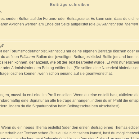
Beiträge schreiben
?
rechenden Button auf der Forums- oder Beitragsseite. Es kann sein, dass du dich er
baren Aktionen werden am Ende der Seite aufgelistet (die
Du kannst neue Themen e
ag?
er der Forumsmoderator bist, kannst du nur deine eigenen Beiträge löschen oder edi
m du auf den
Editieren
-Button des jeweiligen Beitrages klickst. Sollte jemand bereit
gs lesen können, der anzeigt, wie oft der Text bearbeitet wurde. Er wird nur ersch
r oder Administrator den Beitrag editiert hat (Sie sollten eine Nachricht hinterlasse
träge löschen können, wenn schon jemand auf sie geantwortet hat.
en, musst du erst eine im Profil erstellen. Wenn du eine erstellt hast, aktiviere di
andardmäßig eine Signatur an alle Beiträge anhängen, indem du im Profil die ents
ern, indem du die Signaturoption beim Beitragsschreiben abschaltest).
h: Wenn du ein neues Thema erstellst (oder den ersten Beitrag eines Themas editiers
 unterhalb der Textbox sehen (falls du sie nicht sehen kannst, hast du möglicherwei
geben und mindestens zwei Antwortmöglichkeiten (um eine Antwort anzugeben, klick