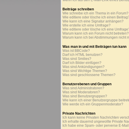
Wenn ich auf den E-Mail-Link eines Benutz
Beiträge schreiben
Wie schreibe ich ein Thema in ein Forum?
Wie editiere oder lösche ich einen Beitrag
Wie kann ich eine Signatur anhängen?
Wie erstelle ich eine Umfrage?
Wie editiere oder lösche ich eine Umfrage
Warum kann ich ein Forum nicht betreten?
Warum kann ich bei Abstimmungen nicht 
Was man in und mit Beiträgen tun kann
Was ist BBCode?
Darf ich HTML benutzen?
Was sind Smilies?
Darf ich Bilder einfügen?
Was sind Ankündigungen?
Was sind Wichtige Themen?
Was sind geschlossene Themen?
Benutzerebenen und Gruppen
Was sind Administratoren?
Was sind Moderatoren?
Was sind Benutzergruppen?
Wie kann ich einer Benutzergruppe beitre
Wie werde ich ein Gruppenmoderator?
Private Nachrichten
Ich kann keine Privaten Nachrichten versc
Ich erhalte dauernd ungewollte Private Na
Ich habe eine Spam- oder perverse E-Mai