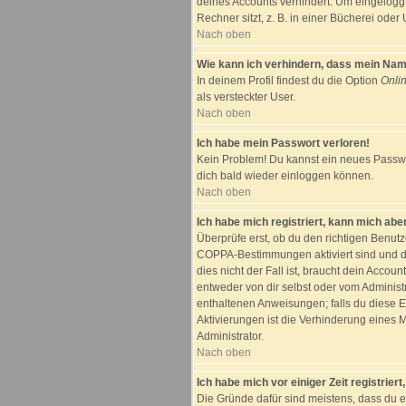
deines Accounts verhindert. Um eingelogg
Rechner sitzt, z. B. in einer Bücherei oder 
Nach oben
Wie kann ich verhindern, dass mein Name 
In deinem Profil findest du die Option
Onli
als versteckter User.
Nach oben
Ich habe mein Passwort verloren!
Kein Problem! Du kannst ein neues Passwor
dich bald wieder einloggen können.
Nach oben
Ich habe mich registriert, kann mich aber
Überprüfe erst, ob du den richtigen Benut
COPPA-Bestimmungen aktiviert sind und d
dies nicht der Fall ist, braucht dein Accou
entweder von dir selbst oder vom Administra
enthaltenen Anweisungen; falls du diese E
Aktivierungen ist die Verhinderung eines 
Administrator.
Nach oben
Ich habe mich vor einiger Zeit registrier
Die Gründe dafür sind meistens, dass du 