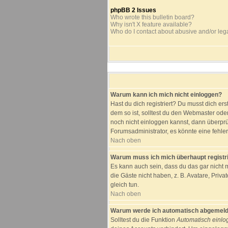
phpBB 2 Issues
Who wrote this bulletin board?
Why isn't X feature available?
Who do I contact about abusive and/or lega
Warum kann ich mich nicht einloggen?
Hast du dich registriert? Du musst dich er
dem so ist, solltest du den Webmaster ode
noch nicht einloggen kannst, dann überprü
Forumsadministrator, es könnte eine fehle
Nach oben
Warum muss ich mich überhaupt registr
Es kann auch sein, dass du das gar nicht m
die Gäste nicht haben, z. B. Avatare, Priva
gleich tun.
Nach oben
Warum werde ich automatisch abgemeld
Solltest du die Funktion
Automatisch einl