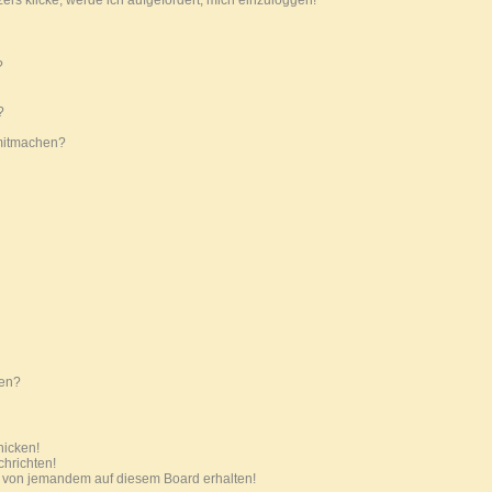
ers klicke, werde ich aufgefordert, mich einzuloggen!
?
?
mitmachen?
ten?
hicken!
chrichten!
l von jemandem auf diesem Board erhalten!