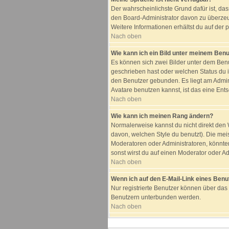
Der wahrscheinlichste Grund dafür ist, das
den Board-Administrator davon zu überzeuge
Weitere Informationen erhältst du auf der
Nach oben
Wie kann ich ein Bild unter meinem Be
Es können sich zwei Bilder unter dem Benu
geschrieben hast oder welchen Status du i
den Benutzer gebunden. Es liegt am Admini
Avatare benutzen kannst, ist das eine Ent
Nach oben
Wie kann ich meinen Rang ändern?
Normalerweise kannst du nicht direkt de
davon, welchen Style du benutzt). Die me
Moderatoren oder Administratoren, könnte
sonst wirst du auf einen Moderator oder Ad
Nach oben
Wenn ich auf den E-Mail-Link eines Benut
Nur registrierte Benutzer können über das
Benutzern unterbunden werden.
Nach oben