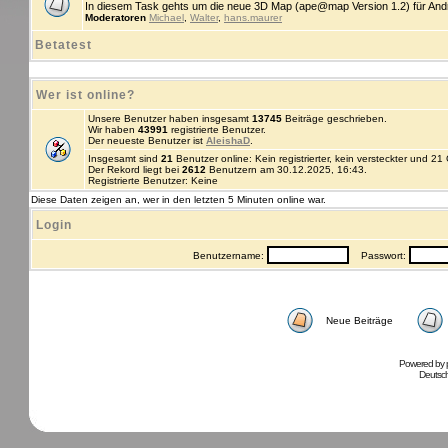
In diesem Task gehts um die neue 3D Map (ape@map Version 1.2) für An
Moderatoren
Michael
,
Walter
,
hans.maurer
Betatest
Wer ist online?
Unsere Benutzer haben insgesamt
13745
Beiträge geschrieben.
Wir haben
43991
registrierte Benutzer.
Der neueste Benutzer ist
AleishaD
.
Insgesamt sind
21
Benutzer online: Kein registrierter, kein versteckter und 2
Der Rekord liegt bei
2612
Benutzern am 30.12.2025, 16:43.
Registrierte Benutzer: Keine
Diese Daten zeigen an, wer in den letzten 5 Minuten online war.
Login
Benutzername:
Passwort:
Neue Beiträge
Powered by
Deutsc