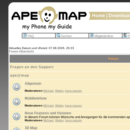
Home
|
Downloa
FAQ
Suchen
Mitgliederliste
Pr
Aktuelles Datum und Uhrzeit: 07.08.2026, 20:23
Foren-Übersicht
Forum
Fragen an den Support
ape@map
Allgemein
Moderatoren
Michael
,
Walter
,
hans.maurer
Mobiltelefone
Moderatoren
Michael
,
Walter
,
hans.maurer
Neue Features und Visionen
In diesem Forum können Wünsche und Anregungen für die kommenden ap
Moderatoren
Michael
,
Walter
,
hans.maurer
3D Map