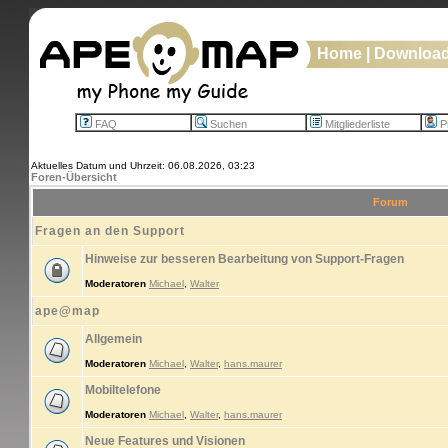
Home
|
Downloa
FAQ
Suchen
Mitgliederliste
Pr
Aktuelles Datum und Uhrzeit: 06.08.2026, 03:23
Foren-Übersicht
Forum
Fragen an den Support
Hinweise zur besseren Bearbeitung von Support-Fragen
Moderatoren
Michael
,
Walter
ape@map
Allgemein
Moderatoren
Michael
,
Walter
,
hans.maurer
Mobiltelefone
Moderatoren
Michael
,
Walter
,
hans.maurer
Neue Features und Visionen