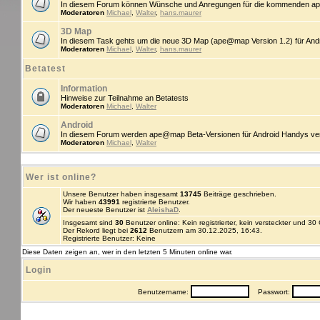
In diesem Forum können Wünsche und Anregungen für die kommenden ap
Moderatoren
Michael
,
Walter
,
hans.maurer
3D Map
In diesem Task gehts um die neue 3D Map (ape@map Version 1.2) für An
Moderatoren
Michael
,
Walter
,
hans.maurer
Betatest
Information
Hinweise zur Teilnahme an Betatests
Moderatoren
Michael
,
Walter
Android
In diesem Forum werden ape@map Beta-Versionen für Android Handys veröff
Moderatoren
Michael
,
Walter
Wer ist online?
Unsere Benutzer haben insgesamt
13745
Beiträge geschrieben.
Wir haben
43991
registrierte Benutzer.
Der neueste Benutzer ist
AleishaD
.
Insgesamt sind
30
Benutzer online: Kein registrierter, kein versteckter und 3
Der Rekord liegt bei
2612
Benutzern am 30.12.2025, 16:43.
Registrierte Benutzer: Keine
Diese Daten zeigen an, wer in den letzten 5 Minuten online war.
Login
Benutzername:
Passwort: