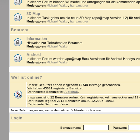
In diesem Forum können Wünsche und Anregungen für die kommenden ap
Moderatoren
Michael
,
Walter
,
hans.maurer
3D Map
In diesem Task gehts um die neue 3D Map (ape@map Version 1.2) für An
Moderatoren
Michael
,
Walter
,
hans.maurer
Betatest
Information
Hinweise zur Teilnahme an Betatests
Moderatoren
Michael
,
Walter
Android
In diesem Forum werden ape@map Beta-Versionen für Android Handys veröff
Moderatoren
Michael
,
Walter
Wer ist online?
Unsere Benutzer haben insgesamt
13745
Beiträge geschrieben.
Wir haben
43991
registrierte Benutzer.
Der neueste Benutzer ist
AleishaD
.
Insgesamt sind
12
Benutzer online: Kein registrierter, kein versteckter und 1
Der Rekord liegt bei
2612
Benutzern am 30.12.2025, 16:43.
Registrierte Benutzer: Keine
Diese Daten zeigen an, wer in den letzten 5 Minuten online war.
Login
Benutzername:
Passwort: