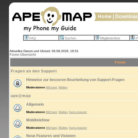
Home
|
Downloa
FAQ
Suchen
Mitgliederliste
Pr
Aktuelles Datum und Uhrzeit: 06.08.2026, 16:51
Foren-Übersicht
Forum
Fragen an den Support
Hinweise zur besseren Bearbeitung von Support-Fragen
Moderatoren
Michael
,
Walter
ape@map
Allgemein
Moderatoren
Michael
,
Walter
,
hans.maurer
Mobiltelefone
Moderatoren
Michael
,
Walter
,
hans.maurer
Neue Features und Visionen