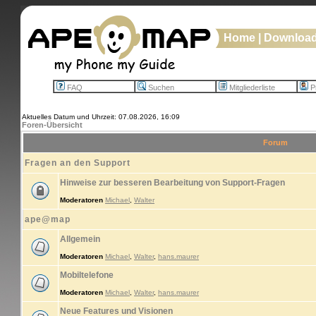
Home
|
Downloa
FAQ
Suchen
Mitgliederliste
Pr
Aktuelles Datum und Uhrzeit: 07.08.2026, 16:09
Foren-Übersicht
Forum
Fragen an den Support
Hinweise zur besseren Bearbeitung von Support-Fragen
Moderatoren
Michael
,
Walter
ape@map
Allgemein
Moderatoren
Michael
,
Walter
,
hans.maurer
Mobiltelefone
Moderatoren
Michael
,
Walter
,
hans.maurer
Neue Features und Visionen