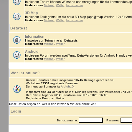
In diesem Forum können Wünsche und Anregungen für die kommenden ap
Moderatoren
Michael
,
Walter
,
hans.maurer
3D Map
In diesem Task gehts um die neue 3D Map (ape@map Version 1.2) für An
Moderatoren
Michael
,
Walter
,
hans.maurer
Betatest
Information
Hinweise zur Teilnahme an Betatests
Moderatoren
Michael
,
Walter
Android
In diesem Forum werden ape@map Beta-Versionen für Android Handys veröff
Moderatoren
Michael
,
Walter
Wer ist online?
Unsere Benutzer haben insgesamt
13745
Beiträge geschrieben.
Wir haben
43991
registrierte Benutzer.
Der neueste Benutzer ist
AleishaD
.
Insgesamt sind
34
Benutzer online: Kein registrierter, kein versteckter und 3
Der Rekord liegt bei
2612
Benutzern am 30.12.2025, 16:43.
Registrierte Benutzer: Keine
Diese Daten zeigen an, wer in den letzten 5 Minuten online war.
Login
Benutzername:
Passwort: