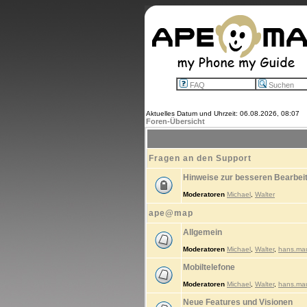
FAQ
Suchen
Aktuelles Datum und Uhrzeit: 06.08.2026, 08:07
Foren-Übersicht
Fragen an den Support
Hinweise zur besseren Bearbei
Moderatoren
Michael
,
Walter
ape@map
Allgemein
Moderatoren
Michael
,
Walter
,
hans.ma
Mobiltelefone
Moderatoren
Michael
,
Walter
,
hans.ma
Neue Features und Visionen