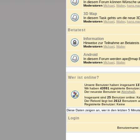
In diesem Forum können Wünsche un
Moderatoren
Michael
,
Walter
,
hans.ma
3D Map
In diesem Task gehts um die neue 3
Moderatoren
Michael
,
Walter
,
hans.ma
Betatest
Information
Hinweise zur Teilnahme an Betatests
Moderatoren
Michael
,
Walter
Android
In diesem Forum werden ape@map Beta
Moderatoren
Michael
,
Walter
Wer ist online?
Unsere Benutzer haben insgesamt
13
Wir haben
43991
registrierte Benutzer.
Der neueste Benutzer ist
AleishaD
.
Insgesamt sind
25
Benutzer online: Kei
Der Rekord liegt bei
2612
Benutzern a
Registrierte Benutzer: Keine
Diese Daten zeigen an, wer in den letzten 5 Minute
Login
Benutzername