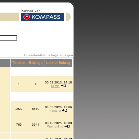
Unbeantwortete Beiträge anzeigen
Themen
Beiträge
Letzter Beitrag
30.03.2010, 14:18
1
1
admin
04.03.2026, 17:06
1922
8549
horst_w
03.12.2025, 10:00
765
3644
WernerEng
31.12.2025, 16:39