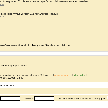
d Anregungen für die kommenden ape@map Visionen eingetragen werden.
urer
D Map (ape@map Version 1.2) für Android Handys
urer
-Versionen für Android Handys veröffentlich und diskutiert.
745
Beiträge geschrieben.
n registrierter, kein versteckter und 25 Gäste. [
Administrator
] [
Moderator
]
m 30.12.2025, 16:43.
n online war.
:
Passwort:
Bei jedem Besuch automatisch einloggen