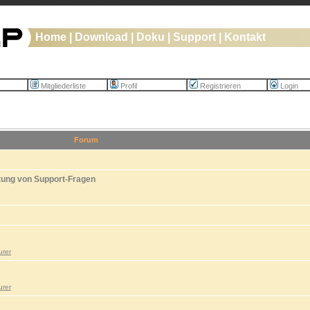
Home
|
Download
|
Doku
|
Support
|
Kontakt
Mitgliederliste
Profil
Registrieren
Login
Forum
tung von Support-Fragen
urer
urer