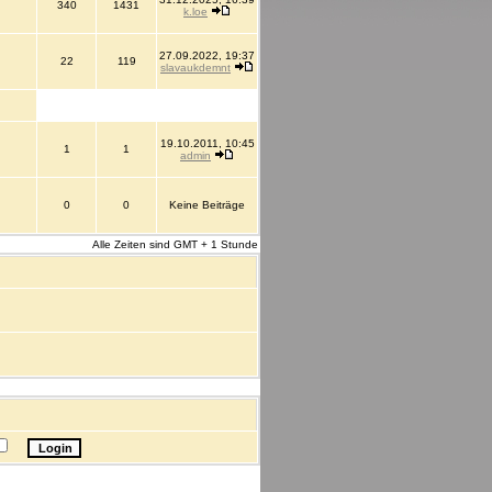
340
1431
k.loe
27.09.2022, 19:37
22
119
slavaukdemnt
19.10.2011, 10:45
1
1
admin
0
0
Keine Beiträge
Alle Zeiten sind GMT + 1 Stunde