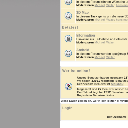
In diesem Forum können Wünsche un
Moderatoren
Michael
,
Walter
,
hans.ma
3D Map
In diesem Task gehts um die neue 3
Moderatoren
Michael
,
Walter
,
hans.ma
Betatest
Information
Hinweise zur Teilnahme an Betatests
Moderatoren
Michael
,
Walter
Android
In diesem Forum werden ape@map Beta
Moderatoren
Michael
,
Walter
Wer ist online?
Unsere Benutzer haben insgesamt
13
Wir haben
43991
registrierte Benutzer.
Der neueste Benutzer ist
AleishaD
.
Insgesamt sind
27
Benutzer online: Kei
Der Rekord liegt bei
2612
Benutzern a
Registrierte Benutzer: Keine
Diese Daten zeigen an, wer in den letzten 5 Minute
Login
Benutzername