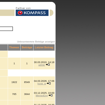
Unbeantwortete Beiträge anzeigen
Themen
Beiträge
Letzter Beitrag
30.03.2010, 14:18
1
1
admin
04.03.2026, 17:06
1922
8549
horst_w
03.12.2025, 10:00
765
3644
WernerEng
31.12.2025, 16:39