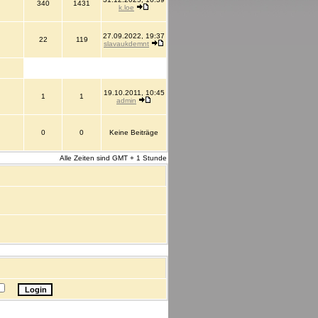
340
1431
k.loe
27.09.2022, 19:37
22
119
slavaukdemnt
19.10.2011, 10:45
1
1
admin
0
0
Keine Beiträge
Alle Zeiten sind GMT + 1 Stunde