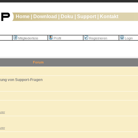
Home
|
Download
|
Doku
|
Support
|
Kontakt
Mitgliederliste
Profil
Registrieren
Login
Forum
tung von Support-Fragen
urer
urer