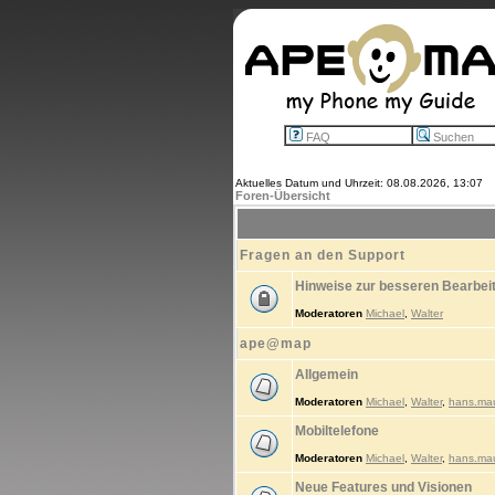
FAQ
Suchen
Aktuelles Datum und Uhrzeit: 08.08.2026, 13:07
Foren-Übersicht
Fragen an den Support
Hinweise zur besseren Bearbei
Moderatoren
Michael
,
Walter
ape@map
Allgemein
Moderatoren
Michael
,
Walter
,
hans.ma
Mobiltelefone
Moderatoren
Michael
,
Walter
,
hans.ma
Neue Features und Visionen