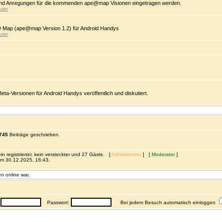
d Anregungen für die kommenden ape@map Visionen eingetragen werden.
urer
D Map (ape@map Version 1.2) für Android Handys
urer
-Versionen für Android Handys veröffentlich und diskutiert.
745
Beiträge geschrieben.
n registrierter, kein versteckter und 27 Gäste. [
Administrator
] [
Moderator
]
m 30.12.2025, 16:43.
n online war.
:
Passwort:
Bei jedem Besuch automatisch einloggen