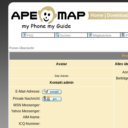
Home
|
Downloa
FAQ
Suchen
Mitgliederliste
Pr
Foren-Übersicht
Pro
Avatar
Alles ü
An
Site Admin
Beiträg
Kontakt admin
E-Mail-Adresse:
Private Nachricht:
MSN Messenger:
Yahoo Messenger:
AIM-Name:
ICQ-Nummer: