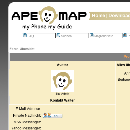
Home
|
Downloa
FAQ
Suchen
Mitgliederliste
Pr
Foren-Übersicht
Pro
Avatar
Alles ü
An
Beiträg
Site Admin
Kontakt Walter
E-Mail-Adresse:
Private Nachricht:
MSN Messenger:
Yahoo Messenger: