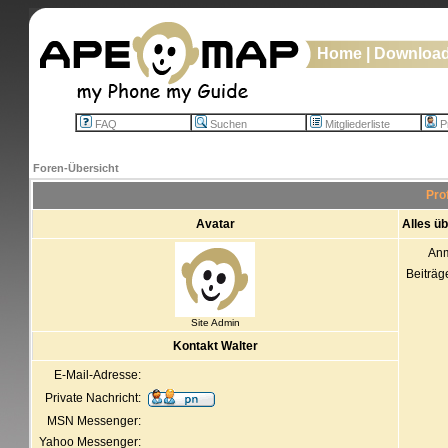
Home
|
Downloa
FAQ
Suchen
Mitgliederliste
Pr
Foren-Übersicht
Pro
Avatar
Alles ü
An
Beiträg
Site Admin
Kontakt Walter
E-Mail-Adresse:
Private Nachricht:
MSN Messenger:
Yahoo Messenger: