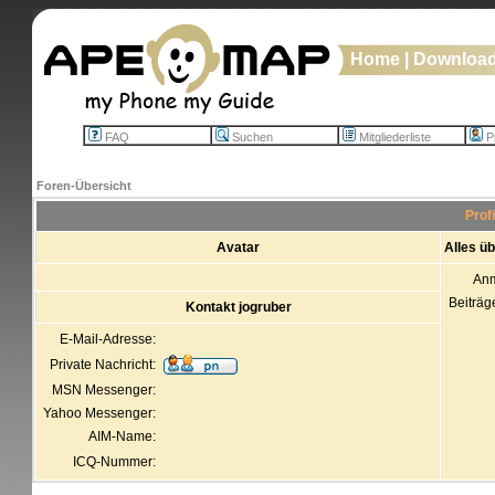
Home
|
Downloa
FAQ
Suchen
Mitgliederliste
Pr
Foren-Übersicht
Prof
Avatar
Alles üb
An
Beiträg
Kontakt jogruber
E-Mail-Adresse:
Private Nachricht:
MSN Messenger:
Yahoo Messenger:
AIM-Name:
ICQ-Nummer: