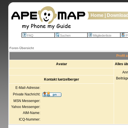
Home
|
Downloa
FAQ
Suchen
Mitgliederliste
Pr
Foren-Übersicht
Profil 
Avatar
Alles üb
An
Beiträg
Kontakt luetzelberger
E-Mail-Adresse:
Private Nachricht:
MSN Messenger:
Yahoo Messenger:
AIM-Name:
ICQ-Nummer: