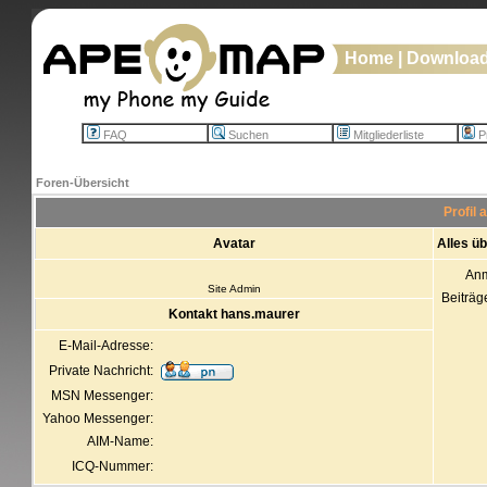
Home
|
Downloa
FAQ
Suchen
Mitgliederliste
Pr
Foren-Übersicht
Profil
Avatar
Alles ü
An
Site Admin
Beiträg
Kontakt hans.maurer
E-Mail-Adresse:
Private Nachricht:
MSN Messenger:
Yahoo Messenger:
AIM-Name:
ICQ-Nummer: