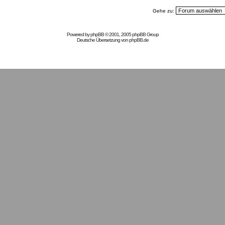
Gehe zu:
Powered by
phpBB
© 2001, 2005 phpBB Group
Deutsche Übersetzung von
phpBB.de