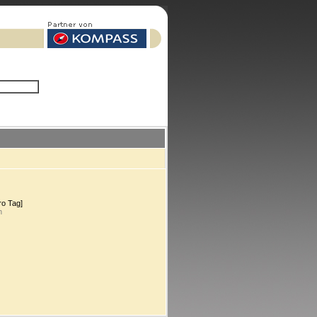
ro Tag]
n