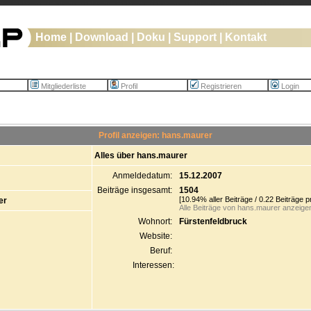
Home
|
Download
|
Doku
|
Support
|
Kontakt
Mitgliederliste
Profil
Registrieren
Login
Profil anzeigen: hans.maurer
Alles über hans.maurer
Anmeldedatum:
15.12.2007
Beiträge insgesamt:
1504
[10.94% aller Beiträge / 0.22 Beiträge p
er
Alle Beiträge von hans.maurer anzeige
Wohnort:
Fürstenfeldbruck
Website:
Beruf:
Interessen: