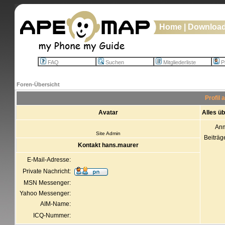
Home
|
Downloa
FAQ
Suchen
Mitgliederliste
Pr
Foren-Übersicht
Profil
Avatar
Alles ü
An
Site Admin
Beiträg
Kontakt hans.maurer
E-Mail-Adresse:
Private Nachricht:
MSN Messenger:
Yahoo Messenger:
AIM-Name:
ICQ-Nummer: