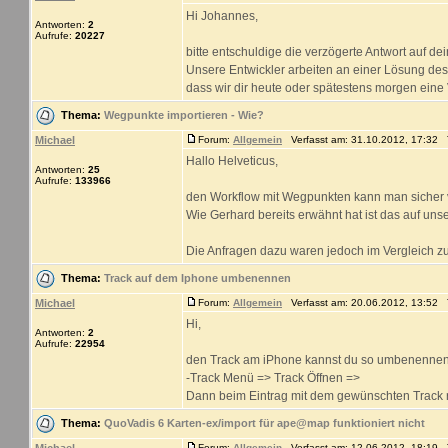
Hi Johannes,
Antworten:
2
Aufrufe:
20227
bitte entschuldige die verzögerte Antwort auf dei
Unsere Entwickler arbeiten an einer Lösung des 
dass wir dir heute oder spätestens morgen eine V
Thema:
Wegpunkte importieren - Wie?
Michael
Forum:
Allgemein
Verfasst am: 31.10.2012, 17:32 T
Hallo Helveticus,
Antworten:
25
Aufrufe:
133966
den Workflow mit Wegpunkten kann man sicher 
Wie Gerhard bereits erwähnt hat ist das auf unse
Die Anfragen dazu waren jedoch im Vergleich zu
Thema:
Track auf dem Iphone umbenennen
Michael
Forum:
Allgemein
Verfasst am: 20.06.2012, 13:52 T
Hi,
Antworten:
2
Aufrufe:
22954
den Track am iPhone kannst du so umbenennen
-Track Menü => Track Öffnen =>
Dann beim Eintrag mit dem gewünschten Track re
Thema:
QuoVadis 6 Karten-ex/import für ape@map funktioniert nicht
Forum:
Allgemein
Verfasst am: 12.06.2012, 18:19 T