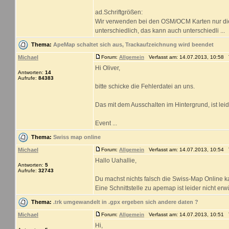
ad.Schriftgrößen:
Wir verwenden bei den OSM/OCM Karten nur die
unterschiedlich, das kann auch unterschiedli ...
Thema:
ApeMap schaltet sich aus, Trackaufzeichnung wird beendet
Michael
Forum:
Allgemein
Verfasst am: 14.07.2013, 10:58 T
Hi Oliver,
Antworten:
14
Aufrufe:
84383
bitte schicke die Fehlerdatei an uns.
Das mit dem Ausschalten im Hintergrund, ist leid
Event ...
Thema:
Swiss map online
Michael
Forum:
Allgemein
Verfasst am: 14.07.2013, 10:54 T
Hallo Uahallie,
Antworten:
5
Aufrufe:
32743
Du machst nichts falsch die Swiss-Map Online 
Eine Schnittstelle zu apemap ist leider nicht erw
Thema:
.trk umgewandelt in .gpx ergeben sich andere daten ?
Michael
Forum:
Allgemein
Verfasst am: 14.07.2013, 10:51 T
Hi,