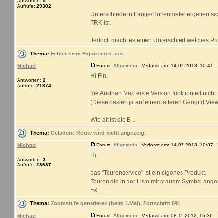
Antworten:
5
Aufrufe:
29302
Unterschiede in Länge/Höhenmeter ergeben sich 
TRK ist.
Jedoch macht es einen Unterschied welches Prog
Thema:
Fehler beim Exportieren aus
Michael
Forum:
Allgemein
Verfasst am: 14.07.2013, 10:41 T
Hi Fin,
Antworten:
2
Aufrufe:
21374
die Austrian Map erste Version funktioniert nicht.
(Diese basiert ja auf einem älteren Geogrid Vie
Wie alt ist die B ...
Thema:
Geladene Route wird nicht angezeigt
Michael
Forum:
Allgemein
Verfasst am: 14.07.2013, 10:37 T
Hi,
Antworten:
3
Aufrufe:
23637
das "Tourenservice" ist ein eigenes Produkt.
Touren die in der Liste mit grauem Symbol angez
=& ...
Thema:
Zoomstufe generieren (beim 1.Mal), Fortschritt 0%
Michael
Forum:
Allgemein
Verfasst am: 08.11.2012, 15:36 T