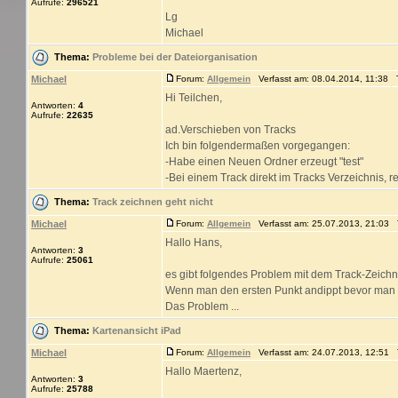
Aufrufe:
296521
Lg
Michael
Thema:
Probleme bei der Dateiorganisation
Michael
Forum:
Allgemein
Verfasst am: 08.04.2014, 11:38 T
Hi Teilchen,
Antworten:
4
Aufrufe:
22635
ad.Verschieben von Tracks
Ich bin folgendermaßen vorgegangen:
-Habe einen Neuen Ordner erzeugt "test"
-Bei einem Track direkt im Tracks Verzeichnis, rec
Thema:
Track zeichnen geht nicht
Michael
Forum:
Allgemein
Verfasst am: 25.07.2013, 21:03 T
Hallo Hans,
Antworten:
3
Aufrufe:
25061
es gibt folgendes Problem mit dem Track-Zeichn
Wenn man den ersten Punkt andippt bevor man d
Das Problem ...
Thema:
Kartenansicht iPad
Michael
Forum:
Allgemein
Verfasst am: 24.07.2013, 12:51 T
Hallo Maertenz,
Antworten:
3
Aufrufe:
25788