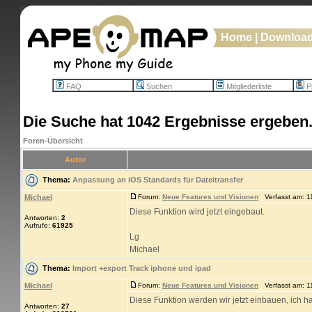
Home
|
Downloa
FAQ
Suchen
Mitgliederliste
Pr
Die Suche hat 1042 Ergebnisse ergeben
Foren-Übersicht
Autor
Thema:
Anpassung an iOS Standards für Dateitransfer
Michael
Forum:
Neue Features und Visionen
Verfasst am: 11
Diese Funktion wird jetzt eingebaut.
Antworten:
2
Aufrufe:
61925
Lg
Michael
Thema:
Import +export Track iphone und ipad
Michael
Forum:
Neue Features und Visionen
Verfasst am: 11
Diese Funktion werden wir jetzt einbauen, ich h
Antworten:
27