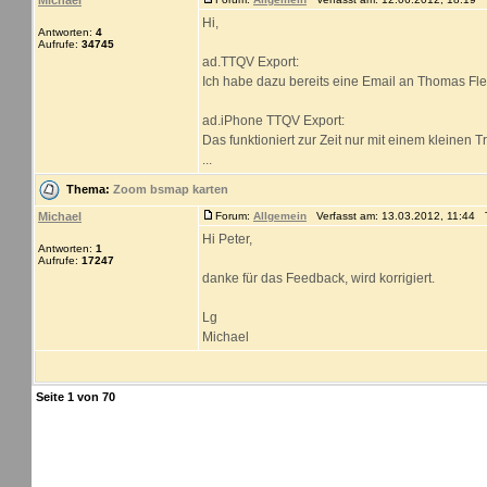
Michael
Hi,
Antworten:
4
Aufrufe:
34745
ad.TTQV Export:
Ich habe dazu bereits eine Email an Thomas F
ad.iPhone TTQV Export:
Das funktioniert zur Zeit nur mit einem kleinen 
...
Thema:
Zoom bsmap karten
Michael
Forum:
Allgemein
Verfasst am: 13.03.2012, 11:44 T
Hi Peter,
Antworten:
1
Aufrufe:
17247
danke für das Feedback, wird korrigiert.
Lg
Michael
Seite
1
von
70