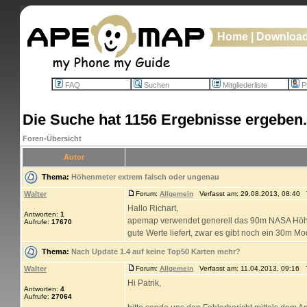
Home
|
Downloa
FAQ
Suchen
Mitgliederliste
Pr
Die Suche hat 1156 Ergebnisse ergeben.
Foren-Übersicht
Autor
Thema:
Höhenmeter extrem falsch oder ungenau
Walter
Forum:
Allgemein
Verfasst am: 29.08.2013, 08:40 T
Hallo Richart,
Antworten:
1
apemap verwendet generell das 90m NASA Höhenmo
Aufrufe:
17670
gute Werte liefert, zwar es gibt noch ein 30m Mod
Thema:
Nach Update 1.4 auf keine Top50 Karten mehr?
Walter
Forum:
Allgemein
Verfasst am: 11.04.2013, 09:16 T
Hi Patrik,
Antworten:
4
Aufrufe:
27064