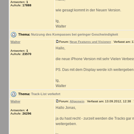
Antworten:
1
Aufrufe:
17888
wie gesagt kommt in der Neuen Version.
lg,
Walter
Thema:
Nutzung des Kompasses bei geringer Geschwindigkeit
Walter
Forum:
Neue Features und Visionen
Verfasst am: 1
Hallo,
Antworten:
1
Aufrufe:
23570
die neue iPhone Version mit sehr Vielen Verbe
PS. Das mit dem Display werde ich weitergeben
lg,
Walter
Thema:
Track-List verkehrt
Walter
Forum:
Allgemein
Verfasst am: 13.09.2012, 12:38 T
Hallo Jonas,
Antworten:
4
Aufrufe:
26296
ja du hast recht - zurzeit werden die Tracks gar n
weitergeben.