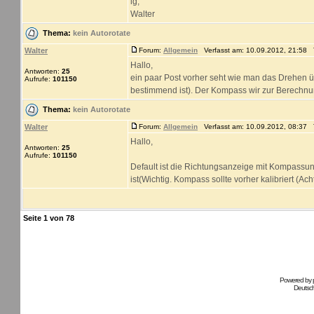
lg,
Walter
Thema:
kein Autorotate
Walter
Forum:
Allgemein
Verfasst am: 10.09.2012, 21:58 T
Hallo,
Antworten:
25
ein paar Post vorher seht wie man das Drehen 
Aufrufe:
101150
bestimmend ist). Der Kompass wir zur Berechnun
Thema:
kein Autorotate
Walter
Forum:
Allgemein
Verfasst am: 10.09.2012, 08:37 T
Hallo,
Antworten:
25
Aufrufe:
101150
Default ist die Richtungsanzeige mit Kompassu
ist(Wichtig. Kompass sollte vorher kalibriert (Ac
Seite
1
von
78
Powered by
Deutsc