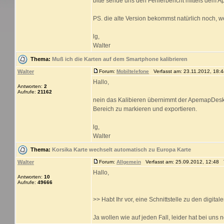
bitte sende uns den Fehlerbericht mittels dem A
PS. die alte Version bekommst natürlich noch, 
lg,
Walter
Thema:
Muß ich die Karten auf dem Smartphone kalibrieren
Walter
Forum:
Mobiltelefone
Verfasst am: 23.11.2012, 18:4
Hallo,
Antworten:
2
Aufrufe:
21162
nein das Kalibieren übernimmt der ApemapDeskto
Bereich zu markieren und exportieren.
lg,
Walter
Thema:
Korsika Karte wechselt automatisch zu Europa Karte
Walter
Forum:
Allgemein
Verfasst am: 25.09.2012, 12:48 T
Hallo,
Antworten:
10
Aufrufe:
49666
>> Habt Ihr vor, eine Schnittstelle zu den digit
Ja wollen wie auf jeden Fall, leider hat bei uns 