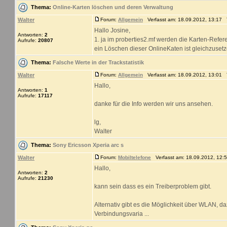
Thema:
Online-Karten löschen und deren Verwaltung
Walter
Forum:
Allgemein
Verfasst am: 18.09.2012, 13:17 T
Hallo Josine,
Antworten:
2
1. ja im proberties2.mf werden die Karten-Refere
Aufrufe:
20807
ein Löschen dieser OnlineKaten ist gleichzusetz
Thema:
Falsche Werte in der Trackstatistik
Walter
Forum:
Allgemein
Verfasst am: 18.09.2012, 13:01 T
Hallo,
Antworten:
1
Aufrufe:
17117
danke für die Info werden wir uns ansehen.
lg,
Walter
Thema:
Sony Ericsson Xperia arc s
Walter
Forum:
Mobiltelefone
Verfasst am: 18.09.2012, 12:5
Hallo,
Antworten:
2
Aufrufe:
21230
kann sein dass es ein Treiberproblem gibt.
Alternativ gibt es die Möglichkeit über WLAN, d
Verbindungsvaria ...