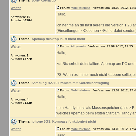
Thema:
Sony Xperia go
Walter
Forum:
Mobiltelefone
Verfasst am: 18.09.2012, 12:4
Hallo,
Antworten:
10
Aufrufe:
54164
ich nehme an du hast bereits die Version 1.28 a
(Einsellungen>>Optionen>>Fehlerdatei senden) m
Thema:
Apemap desktop läuft nicht mehr
Walter
Forum:
Allgemein
Verfasst am: 13.09.2012, 17:55 T
Hallo,
Antworten:
1
Aufrufe:
17779
zur Sicherheit deinstalliere Apemap am PC und I
PS. Wenn es immer noch nicht klappen sollte, e
Thema:
Samsung B2710 Problem mit Kartenübertragung
Walter
Forum:
Mobiltelefone
Verfasst am: 13.09.2012, 17:4
Hallo,
Antworten:
4
Aufrufe:
31339
dein Handy muss als Massenspeicher (also z.B. a
welches Apemap beim ersten Start am Handy anle
Thema:
iphone 3GS, Kompass funktioniert nicht
Walter
Forum:
Mobiltelefone
Verfasst am: 13.09.2012, 17:4
Hallo,