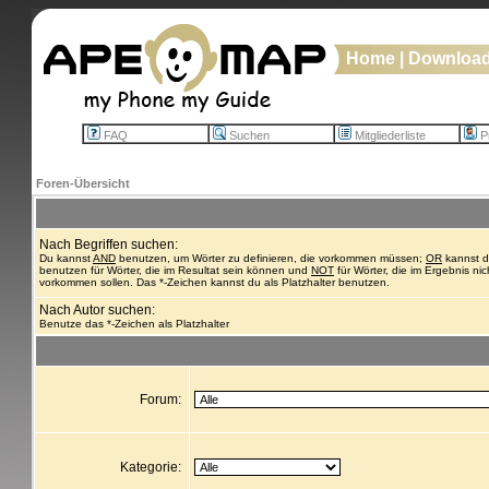
Home
|
Downloa
FAQ
Suchen
Mitgliederliste
Pr
Foren-Übersicht
Nach Begriffen suchen:
Du kannst
AND
benutzen, um Wörter zu definieren, die vorkommen müssen;
OR
kannst 
benutzen für Wörter, die im Resultat sein können und
NOT
für Wörter, die im Ergebnis nic
vorkommen sollen. Das *-Zeichen kannst du als Platzhalter benutzen.
Nach Autor suchen:
Benutze das *-Zeichen als Platzhalter
Forum:
Kategorie: