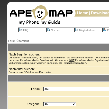
Home
|
Downloa
FAQ
Suchen
Mitgliederliste
Pr
Foren-Übersicht
Nach Begriffen suchen:
Du kannst
AND
benutzen, um Wörter zu definieren, die vorkommen müssen;
OR
kannst 
benutzen für Wörter, die im Resultat sein können und
NOT
für Wörter, die im Ergebnis nic
vorkommen sollen. Das *-Zeichen kannst du als Platzhalter benutzen.
Nach Autor suchen:
Benutze das *-Zeichen als Platzhalter
Forum:
Kategorie: