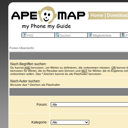
Home
|
Downloa
FAQ
Suchen
Mitgliederliste
Pr
Foren-Übersicht
Nach Begriffen suchen:
Du kannst
AND
benutzen, um Wörter zu definieren, die vorkommen müssen;
OR
kannst 
benutzen für Wörter, die im Resultat sein können und
NOT
für Wörter, die im Ergebnis nic
vorkommen sollen. Das *-Zeichen kannst du als Platzhalter benutzen.
Nach Autor suchen:
Benutze das *-Zeichen als Platzhalter
Forum:
Kategorie: