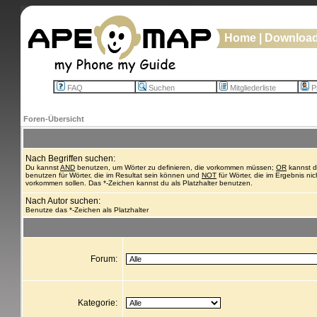
Home
|
Downloa
FAQ
Suchen
Mitgliederliste
Pr
Foren-Übersicht
Nach Begriffen suchen:
Du kannst
AND
benutzen, um Wörter zu definieren, die vorkommen müssen;
OR
kannst 
benutzen für Wörter, die im Resultat sein können und
NOT
für Wörter, die im Ergebnis nic
vorkommen sollen. Das *-Zeichen kannst du als Platzhalter benutzen.
Nach Autor suchen:
Benutze das *-Zeichen als Platzhalter
Forum:
Kategorie: