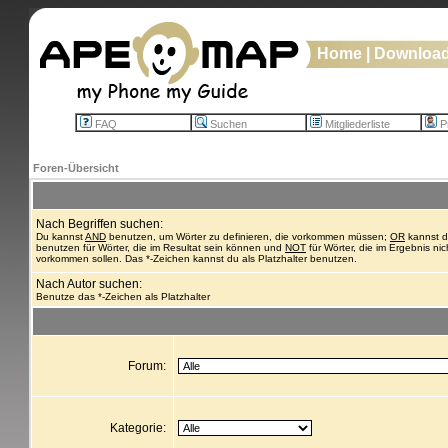
Home
|
Downloa
FAQ
Suchen
Mitgliederliste
Pr
Foren-Übersicht
Nach Begriffen suchen:
Du kannst
AND
benutzen, um Wörter zu definieren, die vorkommen müssen;
OR
kannst 
benutzen für Wörter, die im Resultat sein können und
NOT
für Wörter, die im Ergebnis nic
vorkommen sollen. Das *-Zeichen kannst du als Platzhalter benutzen.
Nach Autor suchen:
Benutze das *-Zeichen als Platzhalter
Forum:
Kategorie: