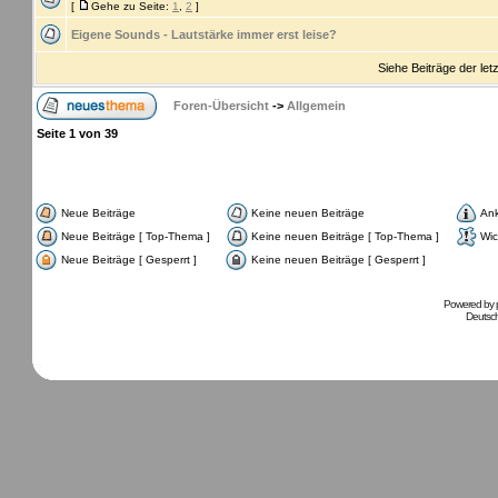
[
Gehe zu Seite:
1
,
2
]
Eigene Sounds - Lautstärke immer erst leise?
Siehe Beiträge der let
Foren-Übersicht
->
Allgemein
Seite
1
von
39
Neue Beiträge
Keine neuen Beiträge
An
Neue Beiträge [ Top-Thema ]
Keine neuen Beiträge [ Top-Thema ]
Wic
Neue Beiträge [ Gesperrt ]
Keine neuen Beiträge [ Gesperrt ]
Powered by
Deutsc