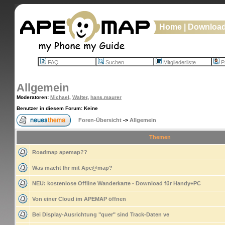
Home
|
Downloa
FAQ
Suchen
Mitgliederliste
Pr
Allgemein
Moderatoren
:
Michael
,
Walter
,
hans.maurer
Benutzer in diesem Forum: Keine
Foren-Übersicht
->
Allgemein
Themen
Roadmap apemap??
Was macht Ihr mit Ape@map?
NEU: kostenlose Offline Wanderkarte - Download für Handy+PC
Von einer Cloud im APEMAP öffnen
Bei Display-Ausrichtung "quer" sind Track-Daten ve