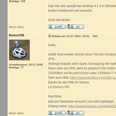
Beiträge: 126
hab hier den ape@map desktop 4.1.4 in Windows
Karten funktioniert wie erwartet.
Gruß hkrudolph
Nach oben
Enrico1705
Verfasst am: 21.07.2022, 10:51
Titel:
Hallo,
wollte heut wieder einmal einen Teil der Komp
37%.
Anfangs klappte alles super, Erzeugung der kar
Anmeldedatum: 16.07.2009
Beiträge: 77
Dann aber bei 99% steht es plötzlich! Die Date
15000kb/s auf bis jetzt schon unter 1500kb/s !? 
Sieh auch Bild:
https://www.dropbox.com/s/thc
Danke für die Hilfe im Voraus.
LG Enrico1705
Nachtrag:
jetzt per Netzwerk versucht, hat sofort geklappt
Anfang siehe:
https://www.dropbox.com/s/skh
Nach oben