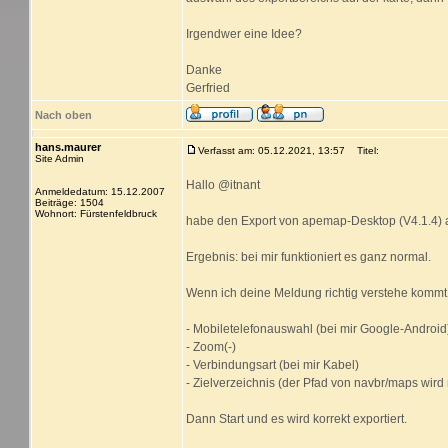
Irgendwer eine Idee?
Danke
Gerfried
Nach oben
hans.maurer
Verfasst am: 05.12.2021, 13:57
Titel:
Site Admin
Hallo @itnant
Anmeldedatum: 15.12.2007
Beiträge: 1504
Wohnort: Fürstenfeldbruck
habe den Export von apemap-Desktop (V4.1.4) a
Ergebnis: bei mir funktioniert es ganz normal.
Wenn ich deine Meldung richtig verstehe kommt 
- Mobiletelefonauswahl (bei mir Google-Android
- Zoom(-)
- Verbindungsart (bei mir Kabel)
- Zielverzeichnis (der Pfad von navbr/maps wird 
Dann Start und es wird korrekt exportiert.