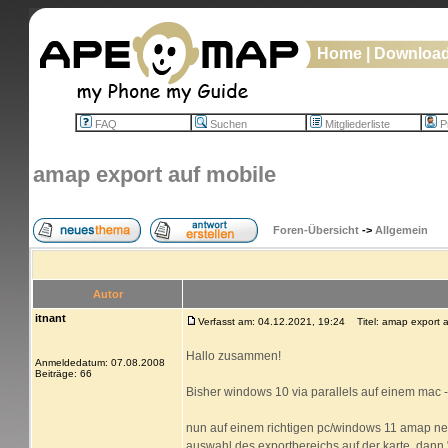
Home
|
Downloa
FAQ
Suchen
Mitgliederliste
Pr
amap export auf mobile
Foren-Übersicht
->
Allgemein
Autor
itnant
Verfasst am: 04.12.2021, 19:24
Titel: amap export a
Hallo zusammen!
Anmeldedatum: 07.08.2008
Beiträge: 66
Bisher windows 10 via parallels auf einem mac 
nun auf einem richtigen pc/windows 11 amap neu i
auswahl des exportbereichs auf der karte, dann 