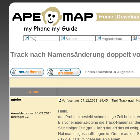
Home
|
Downloa
FAQ
Suchen
Mitgliederliste
Pr
Track nach Namensänderung doppelt v
Foren-Übersicht
->
Allgemein
Autor
miebe
Verfasst am: 04.12.2021, 14:45
Titel: Track nach N
Hallo,
Anmeldedatum: 30.03.2014
das Problem besteht schon einige Zeit bei mir, w
Beiträge: 12
Bis vor einiger Zeit ging die Track-Namensänd
Seit einiger Zeit (gut 1 Jahr) dauert das oft ewi
Hat man es geschafft liegen im Ordner auf der S
- 1x die Datei mit dem neuen Namen