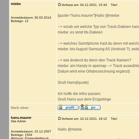
miebe
Verfasst am: 04.12.2021, 15:34
Titel:
[quote="hans.maurer"]Hallo @miebe
Anmeldedatum: 30.03.2014
Beiträge: 12
--> vorab um welche Typ von Track-Dateien hande
miebe: es simd trk-Dateien
--> welches Samrtphone hast du denn mit welch
miebe: bis August Samsung A5 (Android ?), sei
--> wie änderst du denn den Track-Namen?
miebe: am Handy in apemap --> Track auswähle
Datum wird eine Ortsbezeichnung ergänzt)
Gruß Hans[/quote]
Ich hoffe die Infos passen.
Gruß Hans aus dem Erzgebirge
Nach oben
hans.maurer
Verfasst am: 10.12.2021, 18:12
Titel:
Site Admin
Hallo @miebe
Anmeldedatum: 15.12.2007
Beiträge: 1504
Wohnort: Fürstenfeldbruck