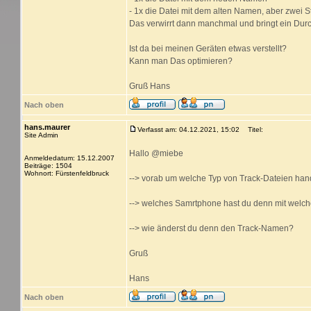
- 1x die Datei mit dem alten Namen, aber zwei Str
Das verwirrt dann manchmal und bringt ein Dur
Ist da bei meinen Geräten etwas verstellt?
Kann man Das optimieren?
Gruß Hans
Nach oben
hans.maurer
Verfasst am: 04.12.2021, 15:02
Titel:
Site Admin
Hallo @miebe
Anmeldedatum: 15.12.2007
Beiträge: 1504
Wohnort: Fürstenfeldbruck
--> vorab um welche Typ von Track-Dateien hande
--> welches Samrtphone hast du denn mit welch
--> wie änderst du denn den Track-Namen?
Gruß
Hans
Nach oben