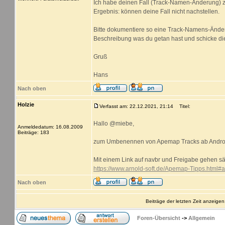
Ich habe deinen Fall (Track-Namen-Änderung) z
Ergebnis: können deine Fall nicht nachstellen.
Bitte dokumentiere so eine Track-Namens-Ände
Beschreibung was du getan hast und schicke di
Gruß
Hans
Nach oben
Holzie
Verfasst am: 22.12.2021, 21:14
Titel:
Hallo @miebe,
Anmeldedatum: 16.08.2009
Beiträge: 183
zum Umbenennen von Apemap Tracks ab Androi
Mit einem Link auf navbr und Freigabe gehen sä
https://www.arnold-soft.de/Apemap-Tipps.html#
Nach oben
Beiträge der letzten Zeit anzeigen
Foren-Übersicht
->
Allgemein