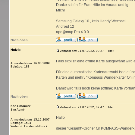
Danke schön für Eure Hilfe im Voraus und lg
Michi
Samsung Galaxy 10 , kein Handy Wechsel
Android 12
ape@map Pro 4.0.0
Nach oben
Holzie
Verfasst am: 21.07.2022, 09:27
Titel:
Falls explizit eine offline Karte ausgewählt wir
Anmeldedatum: 16.08.2009
Beiträge: 183
Für eine automatische Kartenauswahl ist die ü
Karten und mehr / "Kompass Wanderkarte" Online 
Damit wird falls noch keine (offline) Karte vorha
Nach oben
hans.maurer
Verfasst am: 21.07.2022, 09:47
Titel:
Site Admin
Hallo
Anmeldedatum: 15.12.2007
Beiträge: 1504
Wohnort: Fürstenfeldbruck
dieser "Gesamt"-Ordner für KOMPASS-Wanderkart