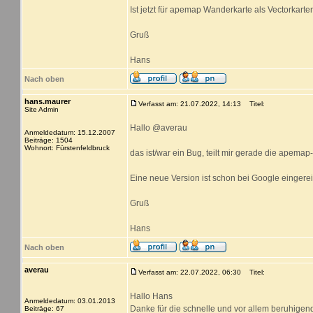
Ist jetzt für apemap Wanderkarte als Vectorkart
Gruß
Hans
Nach oben
hans.maurer
Verfasst am: 21.07.2022, 14:13
Titel:
Site Admin
Hallo @averau
Anmeldedatum: 15.12.2007
Beiträge: 1504
Wohnort: Fürstenfeldbruck
das ist/war ein Bug, teilt mir gerade die apemap
Eine neue Version ist schon bei Google eingereic
Gruß
Hans
Nach oben
averau
Verfasst am: 22.07.2022, 06:30
Titel:
Hallo Hans
Anmeldedatum: 03.01.2013
Danke für die schnelle und vor allem beruhigen
Beiträge: 67