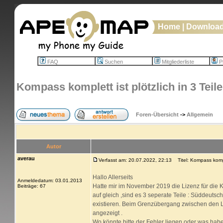
Home
|
Downloa
FAQ
Suchen
Mitgliederliste
Pr
Kompass komplett ist plötzlich in 3 Teile
Foren-Übersicht
->
Allgemein
Autor
averau
Verfasst am: 20.07.2022, 22:13
Titel: Kompass komplet
Hallo Allerseits
Anmeldedatum: 03.01.2013
Hatte mir im November 2019 die Lizenz für die K
Beiträge: 67
auf gleich ,sind es 3 seperate Teile : Süddeutsc
existieren. Beim Grenzübergang zwischen den Lä
angezeigt .
Wo könnte bitte der Fehler liegen oder was habe