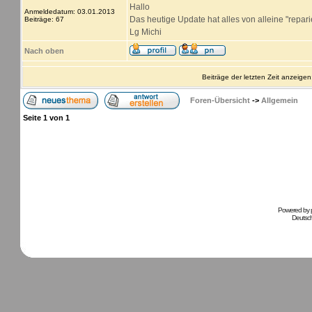
Hallo
Anmeldedatum: 03.01.2013
Das heutige Update hat alles von alleine "reparier
Beiträge: 67
Lg Michi
Nach oben
Beiträge der letzten Zeit anzeigen
Foren-Übersicht
->
Allgemein
Seite
1
von
1
Powered by
Deutsc