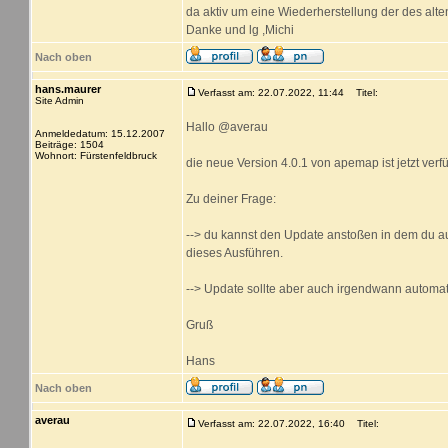
da aktiv um eine Wiederherstellung der des al
Danke und lg ,Michi
Nach oben
hans.maurer
Verfasst am: 22.07.2022, 11:44
Titel:
Site Admin
Hallo @averau
Anmeldedatum: 15.12.2007
Beiträge: 1504
Wohnort: Fürstenfeldbruck
die neue Version 4.0.1 von apemap ist jetzt verf
Zu deiner Frage:
--> du kannst den Update anstoßen in dem du auf
dieses Ausführen.
--> Update sollte aber auch irgendwann automat
Gruß
Hans
Nach oben
averau
Verfasst am: 22.07.2022, 16:40
Titel: