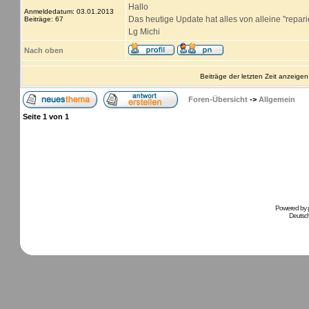
Hallo
Anmeldedatum: 03.01.2013
Das heutige Update hat alles von alleine "reparier
Beiträge: 67
Lg Michi
Nach oben
Beiträge der letzten Zeit anzeigen
Foren-Übersicht
->
Allgemein
Seite
1
von
1
Powered by
Deutsc