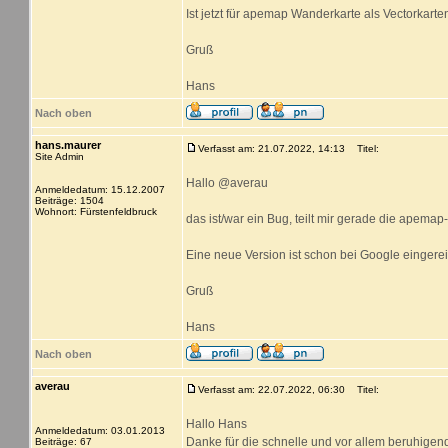
Ist jetzt für apemap Wanderkarte als Vectorkart
Gruß
Hans
Nach oben
hans.maurer
Verfasst am: 21.07.2022, 14:13
Titel:
Site Admin
Hallo @averau
Anmeldedatum: 15.12.2007
Beiträge: 1504
Wohnort: Fürstenfeldbruck
das ist/war ein Bug, teilt mir gerade die apemap
Eine neue Version ist schon bei Google eingereic
Gruß
Hans
Nach oben
averau
Verfasst am: 22.07.2022, 06:30
Titel:
Hallo Hans
Anmeldedatum: 03.01.2013
Danke für die schnelle und vor allem beruhigen
Beiträge: 67