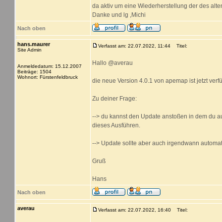
da aktiv um eine Wiederherstellung der des al
Danke und lg ,Michi
Nach oben
hans.maurer
Verfasst am: 22.07.2022, 11:44
Titel:
Site Admin
Hallo @averau
Anmeldedatum: 15.12.2007
Beiträge: 1504
Wohnort: Fürstenfeldbruck
die neue Version 4.0.1 von apemap ist jetzt verf
Zu deiner Frage:
--> du kannst den Update anstoßen in dem du auf
dieses Ausführen.
--> Update sollte aber auch irgendwann automat
Gruß
Hans
Nach oben
averau
Verfasst am: 22.07.2022, 16:40
Titel: