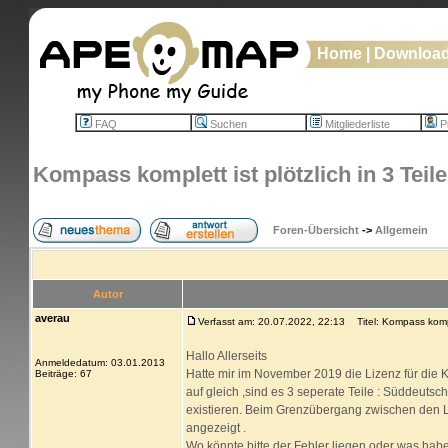
Home
|
Downloa
FAQ
Suchen
Mitgliederliste
Pr
Kompass komplett ist plötzlich in 3 Teile
Foren-Übersicht
->
Allgemein
Autor
averau
Verfasst am: 20.07.2022, 22:13
Titel: Kompass komplet
Hallo Allerseits
Anmeldedatum: 03.01.2013
Hatte mir im November 2019 die Lizenz für die K
Beiträge: 67
auf gleich ,sind es 3 seperate Teile : Süddeutsc
existieren. Beim Grenzübergang zwischen den Lä
angezeigt .
Wo könnte bitte der Fehler liegen oder was habe