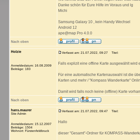
Danke schön für Eure Hilfe im Voraus und lg
Michi
Samsung Galaxy 10 , kein Handy Wechsel
Android 12
ape@map Pro 4.0.0
Nach oben
Holzie
Verfasst am: 21.07.2022, 09:27
Titel:
Falls explizit eine offline Karte ausgewählt wir
Anmeldedatum: 16.08.2009
Beiträge: 183
Für eine automatische Kartenauswahl ist die ü
Karten und mehr / "Kompass Wanderkarte" Online 
Damit wird falls noch keine (offline) Karte vorha
Nach oben
hans.maurer
Verfasst am: 21.07.2022, 09:47
Titel:
Site Admin
Hallo
Anmeldedatum: 15.12.2007
Beiträge: 1504
Wohnort: Fürstenfeldbruck
dieser "Gesamt"-Ordner für KOMPASS-Wanderkart