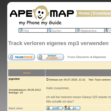
Home
|
Downloa
FAQ
Suchen
Mitgliederliste
Pr
Track verloren eigenes mp3 verwenden
Foren-Übersicht
->
Allgemein
Autor
jogruber
Verfasst am: 04.07.2025, 21:31
Titel: Track verlor
Hallo zusammen,
Anmeldedatum: 06.06.2012
Beiträge: 19
ich will bei meinem neuen Galaxy S25 wieder m
Wie schaffe ich das?
Nach oben