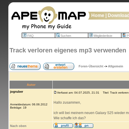
Home
|
Downloa
FAQ
Suchen
Mitgliederliste
Pr
Track verloren eigenes mp3 verwenden
Foren-Übersicht
->
Allgemein
Autor
jogruber
Verfasst am: 04.07.2025, 21:31
Titel: Track verlor
Hallo zusammen,
Anmeldedatum: 06.06.2012
Beiträge: 19
ich will bei meinem neuen Galaxy S25 wieder m
Wie schaffe ich das?
Nach oben