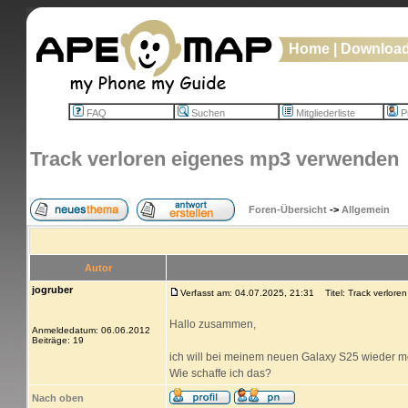
Home
|
Downloa
FAQ
Suchen
Mitgliederliste
Pr
Track verloren eigenes mp3 verwenden
Foren-Übersicht
->
Allgemein
Autor
jogruber
Verfasst am: 04.07.2025, 21:31
Titel: Track verlor
Hallo zusammen,
Anmeldedatum: 06.06.2012
Beiträge: 19
ich will bei meinem neuen Galaxy S25 wieder m
Wie schaffe ich das?
Nach oben