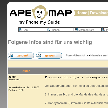
Home
|
Downloa
FAQ
Suchen
Mitgliederliste
Pr
Folgene Infos sind für uns wichtig
Foren-Übersicht
->
Hinweise zur
Autor
admin
Verfasst am: 30.03.2010, 14:18
Titel: Folgene Infos 
Site Admin
Um Supportanfragen schneller zu bearbeiten, bi
Anmeldedatum: 24.11.2007
Beiträge: 138
1. Immer den Typ und die Markte des Handy ang
2. Handysoftware (Firmware) sollte aktualisiere