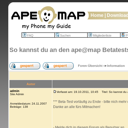
Home
|
Downloa
FAQ
Suchen
Mitgliederliste
Pr
So kannst du an den ape@map Betatests
Foren-Übersicht
->
Information
Autor
admin
Verfasst am: 19.10.2011, 10:45
Titel: So kannst du
Site Admin
*** Beta-Test vorläufig zu Ende - bitte nich mehr
Anmeldedatum: 24.11.2007
Danke an alle fürs Mitmachen!
Beiträge: 138
- Melde dich in diesem Forum als Benutzer an.