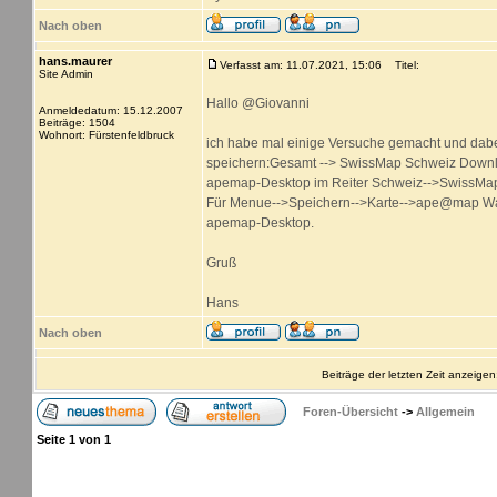
Nach oben
hans.maurer
Verfasst am: 11.07.2021, 15:06
Titel:
Site Admin
Hallo @Giovanni
Anmeldedatum: 15.12.2007
Beiträge: 1504
Wohnort: Fürstenfeldbruck
ich habe mal einige Versuche gemacht und dabei
speichern:Gesamt --> SwissMap Schweiz Downlo
apemap-Desktop im Reiter Schweiz-->SwissMap
Für Menue-->Speichern-->Karte-->ape@map Wan
apemap-Desktop.
Gruß
Hans
Nach oben
Beiträge der letzten Zeit anzeigen
Foren-Übersicht
->
Allgemein
Seite
1
von
1