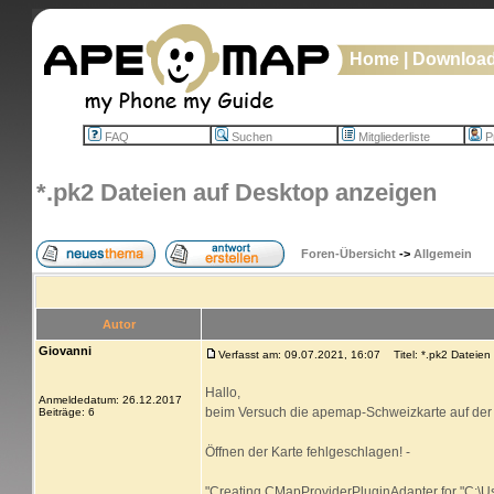
Home
|
Downloa
FAQ
Suchen
Mitgliederliste
Pr
*.pk2 Dateien auf Desktop anzeigen
Foren-Übersicht
->
Allgemein
Autor
Giovanni
Verfasst am: 09.07.2021, 16:07
Titel: *.pk2 Dateien
Hallo,
Anmeldedatum: 26.12.2017
beim Versuch die apemap-Schweizkarte auf der
Beiträge: 6
Öffnen der Karte fehlgeschlagen! -
"Creating CMapProviderPluginAdapter for "C:\Us