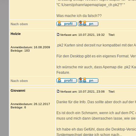
"C:\Users\johann\apemap\ape_ch.pk2"!" "
Was mache ich da falsch??
Nach oben
Holzie
Verfasst am: 10.07.2021, 19:32
Titel:
.pk2 Karten sind derzeit nur kompatibel mit de
Anmeldedatum: 16.08.2009
Beiträge: 183
Für den Desktop gibt es ein eigenes Format. Verm
Ich wünsche mir auch, dass Apemap die .pk2 Kar
Feature.
Nach oben
Giovanni
Verfasst am: 10.07.2021, 23:06
Titel:
Danke für die Info. Das sollte aber doch auf d
Anmeldedatum: 26.12.2017
Beiträge: 6
Es ist doch ein Schmarrn, wenn ich auf dem P
muss und mich dann überraschen lasse, wie sie
Ich habe eh das Gefühl, dass die Desktop-Version
Systemwechsel denke ich schon nach...