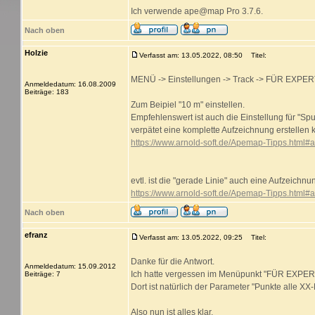
Ich verwende ape@map Pro 3.7.6.
Nach oben
Holzie
Verfasst am: 13.05.2022, 08:50
Titel:
MENÜ -> Einstellungen -> Track -> FÜR EXPER
Anmeldedatum: 16.08.2009
Beiträge: 183
Zum Beipiel "10 m" einstellen.
Empfehlenswert ist auch die Einstellung für "Sp
verpätet eine komplette Aufzeichnung erstellen 
https://www.arnold-soft.de/Apemap-Tipps.html#
evtl. ist die "gerade Linie" auch eine Aufzeich
https://www.arnold-soft.de/Apemap-Tipps.html#
Nach oben
efranz
Verfasst am: 13.05.2022, 09:25
Titel:
Danke für die Antwort.
Anmeldedatum: 15.09.2012
Ich hatte vergessen im Menüpunkt "FÜR EXPERT
Beiträge: 7
Dort ist natürlich der Parameter "Punkte alle XX-
Also nun ist alles klar.