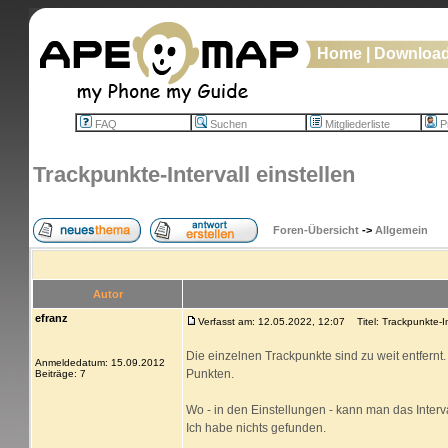
Home
|
Downloa
FAQ
Suchen
Mitgliederliste
Pr
Trackpunkte-Intervall einstellen
Foren-Übersicht
->
Allgemein
Autor
efranz
Verfasst am: 12.05.2022, 12:07
Titel: Trackpunkte-Int
Die einzelnen Trackpunkte sind zu weit entfernt
Anmeldedatum: 15.09.2012
Punkten.
Beiträge: 7
Wo - in den Einstellungen - kann man das Interv
Ich habe nichts gefunden.