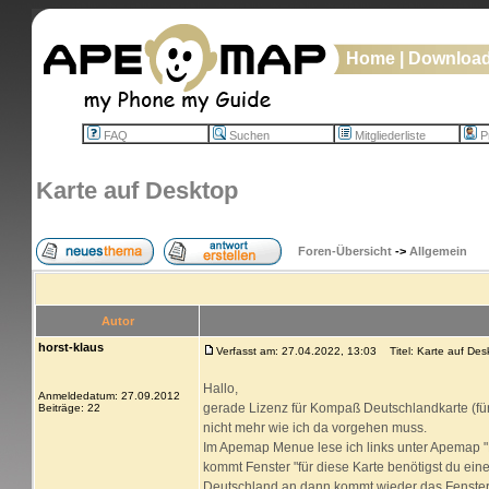
Home
|
Downloa
FAQ
Suchen
Mitgliederliste
Pr
Karte auf Desktop
Foren-Übersicht
->
Allgemein
Autor
horst-klaus
Verfasst am: 27.04.2022, 13:03
Titel: Karte auf Des
Hallo,
Anmeldedatum: 27.09.2012
gerade Lizenz für Kompaß Deutschlandkarte (fü
Beiträge: 22
nicht mehr wie ich da vorgehen muss.
Im Apemap Menue lese ich links unter Apemap 
kommt Fenster "für diese Karte benötigst du eine
Deutschland an dann kommt wieder das Fenster "