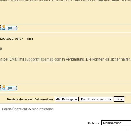
16.08.2022, 09:07
Titel:
70
ch per EMail mit
support@apemap.com
in Verbindung. Die können dir sicher helfen
Beiträge der letzten Zeit anzeigen:
Foren-Übersicht
->
Mobiltelefone
Gehe zu: