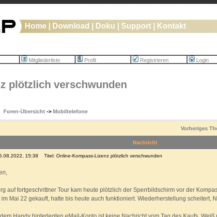
Home
|
Download
|
Doku
|
Support
|
Kontakt
Mitgliederliste
Profil
Registrieren
Login
z plötzlich verschwunden
Foren-Übersicht
->
Mobiltelefone
Vorheriges T
Nachricht
15.08.2022, 15:38
Titel: Online-Kompass-Lizenz plötzlich verschwunden
en,
rg auf fortgeschrittner Tour kam heute plötzlich der Sperrbildschirm vor der Kompa
 im Mai 22 gekauft, hatte bis heute auch funktioniert. Wiederherstellung scheitert,
dem Handy hinterlegten eMail-Konto ist keine Nachricht vom Tag des Kaufs. Weiß n