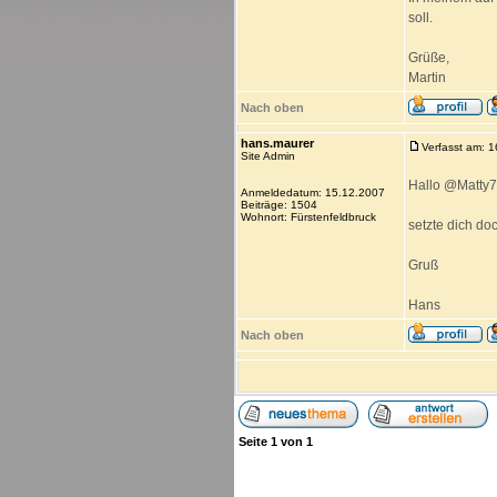
soll.
Grüße,
Martin
Nach oben
hans.maurer
Verfasst am: 
Site Admin
Hallo @Matty
Anmeldedatum: 15.12.2007
Beiträge: 1504
Wohnort: Fürstenfeldbruck
setzte dich do
Gruß
Hans
Nach oben
Seite
1
von
1