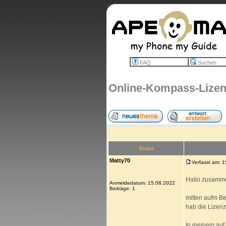
FAQ
Suchen
Online-Kompass-Lizen
Autor
Matty70
Verfasst am: 
Hallo zusamm
Anmeldedatum: 15.08.2022
Beiträge: 1
mitten aufm Be
hab die Lizenz
In meinem auf 