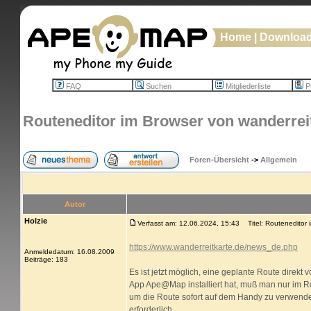
Home
|
Downloa
FAQ
Suchen
Mitgliederliste
Pr
Routeneditor im Browser von wanderrei
Foren-Übersicht
->
Allgemein
Autor
Holzie
Verfasst am: 12.06.2024, 15:43
Titel: Routeneditor 
https://www.wanderreitkarte.de/news_de.php
Anmeldedatum: 16.08.2009
Beiträge: 183
Es ist jetzt möglich, eine geplante Route dire
App Ape@Map installiert hat, muß man nur im 
um die Route sofort auf dem Handy zu verwende
erforderlich.