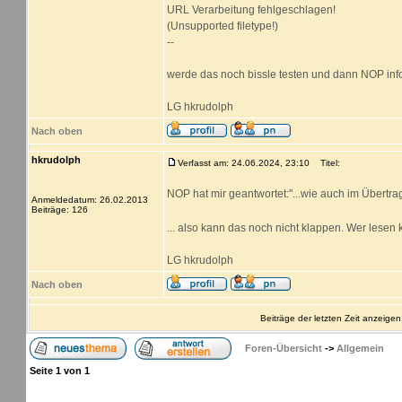
URL Verarbeitung fehlgeschlagen!
(Unsupported filetype!)
--
werde das noch bissle testen und dann NOP inf
LG hkrudolph
Nach oben
hkrudolph
Verfasst am: 24.06.2024, 23:10
Titel:
NOP hat mir geantwortet:"...wie auch im Übertr
Anmeldedatum: 26.02.2013
Beiträge: 126
... also kann das noch nicht klappen. Wer lesen k
LG hkrudolph
Nach oben
Beiträge der letzten Zeit anzeigen
Foren-Übersicht
->
Allgemein
Seite
1
von
1