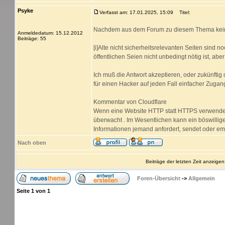
Psyke
Verfasst am: 17.01.2025, 15:09
Titel:
Nachdem aus dem Forum zu diesem Thema keine 
Anmeldedatum: 15.12.2012
Beiträge: 55
[i]Alte nicht sicherheitsrelevanten Seiten sind n
öffentlichen Seien nicht unbedingt nötig ist, ab
Ich muß die Antwort akzeptieren, oder zukünftig
für einen Hacker auf jeden Fall einfacher Zuga
Kommentar von Cloudflare
Wenn eine Website HTTP statt HTTPS verwendet,
überwacht . Im Wesentlichen kann ein böswillige
Informationen jemand anfordert, sendet oder em
Nach oben
Beiträge der letzten Zeit anzeigen
Foren-Übersicht
->
Allgemein
Seite
1
von
1