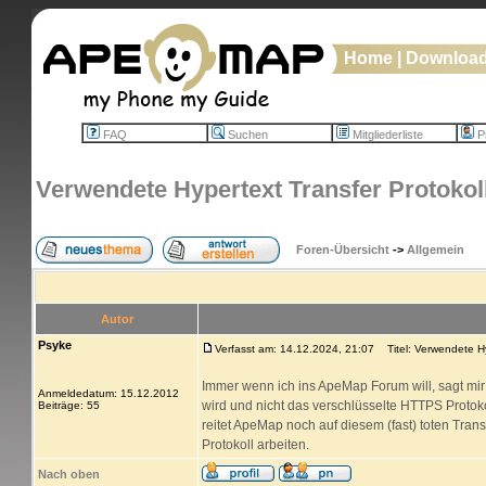
Home
|
Downloa
FAQ
Suchen
Mitgliederliste
Pr
Verwendete Hypertext Transfer Protokol
Foren-Übersicht
->
Allgemein
Autor
Psyke
Verfasst am: 14.12.2024, 21:07
Titel: Verwendete Hy
Immer wenn ich ins ApeMap Forum will, sagt mir
Anmeldedatum: 15.12.2012
wird und nicht das verschlüsselte HTTPS Proto
Beiträge: 55
reitet ApeMap noch auf diesem (fast) toten Trans
Protokoll arbeiten.
Nach oben